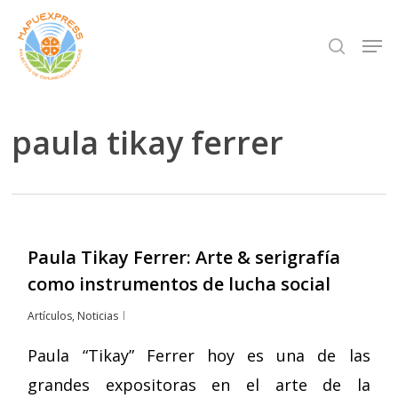
Skip
Men
search
to
Close
main
Menu
content
paula tikay ferrer
Paula Tikay Ferrer: Arte & serigrafía
como instrumentos de lucha social
Artículos
,
Noticias
Paula “Tikay” Ferrer hoy es una de las
grandes expositoras en el arte de la