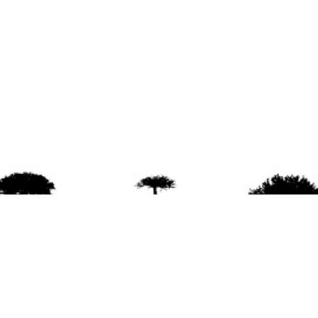
agradece la difusión del contenido
citando la fu
www.mapuexpress.org