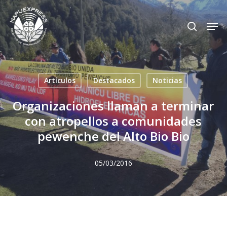
Skip
Men
search
to
Close
main
Menu
content
Artículos
Destacados
Noticias
Organizaciones llaman a terminar
con atropellos a comunidades
pewenche del Alto Bio Bio
05/03/2016