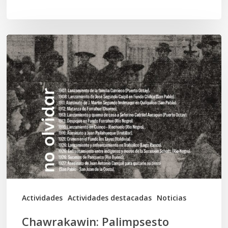
Chawrakawin:
Palimpsesto
explora
a
través
del
arte
las
tensiones
documentales
Actividades
Actividades destacadas
Noticias
en
Chawrakawin: Palimpsesto
la