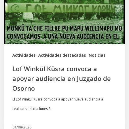
a
apoyar
audiencia
en
Juzgado
de
Actividades
Actividades destacadas
Noticias
Osorno
Lof Winkül Küsra convoca a
apoyar audiencia en Juzgado de
Osorno
El Lof Winkül Küsra convoca a apoyar nueva audiencia a
realizarse el día lunes 3…
01/08/2026