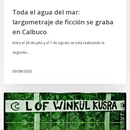
Calbuco
Toda el agua del mar:
largometraje de ficción se graba
en Calbuco
Entre el 28 de julio y el 7 de agosto se está realizando la
segunda…
03/08/2026
Lof
Winkül
Küsra
convoca