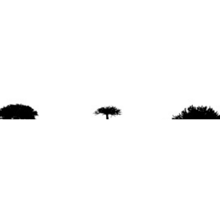
agradece la difusión del contenido
citando la fu
www.mapuexpress.org