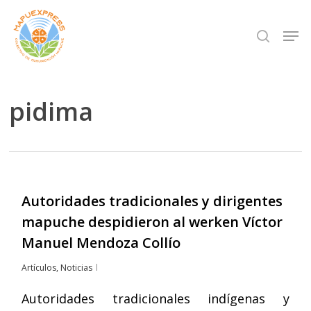
Skip
Men
search
to
Close
main
Menu
content
pidima
Autoridades tradicionales y dirigentes
mapuche despidieron al werken Víctor
Manuel Mendoza Collío
Artículos
,
Noticias
Autoridades tradicionales indígenas y