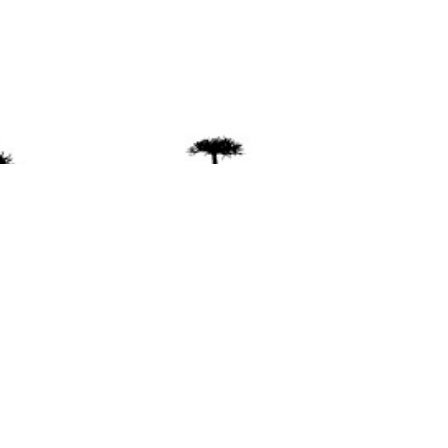
ente
ión Mapuche