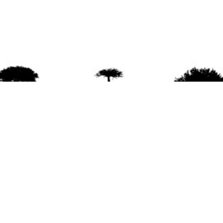
agradece la difusión del contenido
citando la fu
www.mapuexpress.org
ño 2000, ejerciendo el derecho a la comunicac
en Wallmapu.