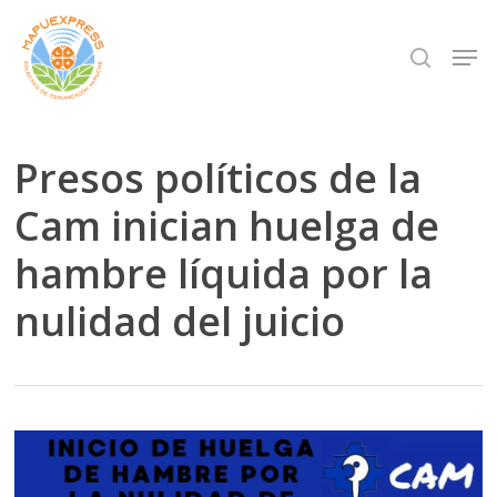
Skip
Men
search
to
Close
main
Menu
content
Presos políticos de la
Cam inician huelga de
hambre líquida por la
nulidad del juicio