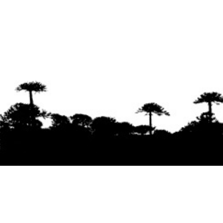
Se agradece la difusión del contenido
citando
la fuente www.mapuexpress.org
Desde el año 2000, ejerciendo el derecho a la