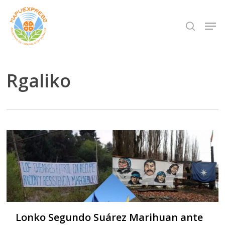
Skip
Men
search
to
Close
main
Menu
content
Rgaliko
Lonko Segundo Suárez Marihuan ante