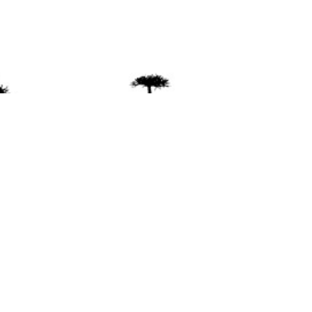
ente
ión Mapuche