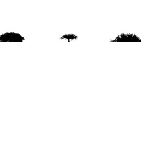
agradece la difusión del contenido
citando la fu
www.mapuexpress.org
ño 2000, ejerciendo el derecho a la comunicac
en Wallmapu.