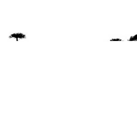
Se 
Desde el a