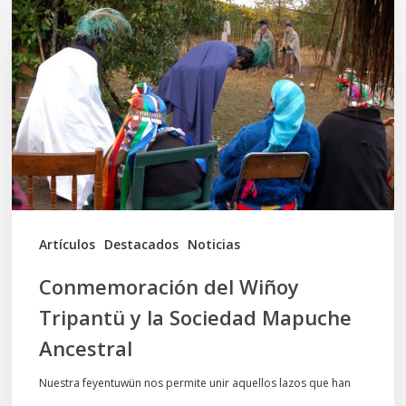
Wiñoy
Tripantü
y
la
Sociedad
Mapuche
Ancestral
Artículos
Destacados
Noticias
Conmemoración del Wiñoy
Tripantü y la Sociedad Mapuche
Ancestral
Nuestra feyentuwün nos permite unir aquellos lazos que han