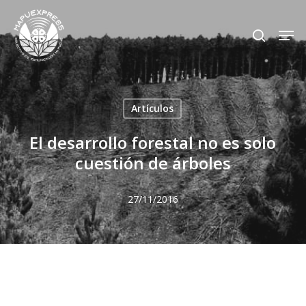
Skip
Men
search
to
Close
main
Menu
content
Artículos
El desarrollo forestal no es solo
cuestión de árboles
27/11/2016