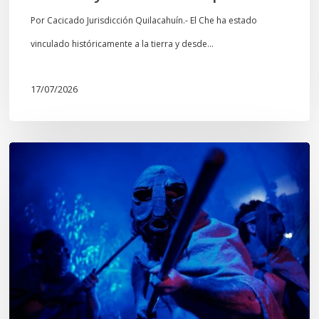
culturales
Por Cacicado Jurisdicción Quilacahuín.- El Che ha estado
Mapuche»
vinculado históricamente a la tierra y desde…
17/07/2026
Opinión:
En
tiempos
de
Wiñoy
Tripantü,
KOLLONG
impacta