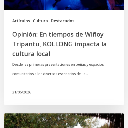
la
cultura
Artículos
Cultura
Destacados
local
Opinión: En tiempos de Wiñoy
Tripantü, KOLLONG impacta la
cultura local
Desde las primeras presentaciones en peñas y espacios
comunitarios a los diversos escenarios de La…
21/06/2026
Conmemoración
del