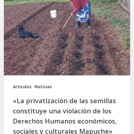
privatización
de
las
semillas
constituye
una
violación
de
los
Artículos
Noticias
Derechos
«La privatización de las semillas
Humanos
constituye una violación de los
económicos,
Derechos Humanos económicos,
sociales
sociales y culturales Mapuche»
y