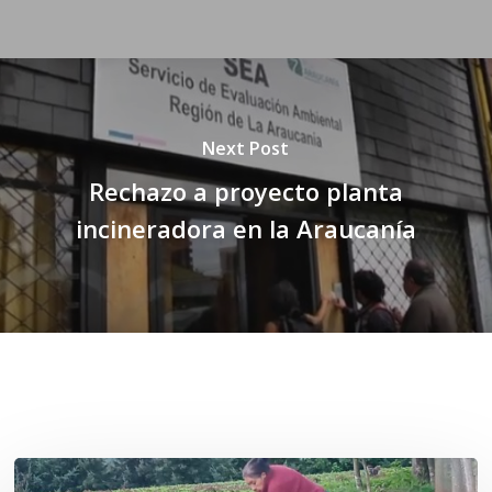
Next Post
Rechazo a proyecto planta
incineradora en la Araucanía
Related Posts
«La