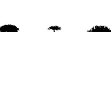
agradece la difusión del contenido
citando la fu
www.mapuexpress.org
ño 2000, ejerciendo el derecho a la comunicac
en Wallmapu.