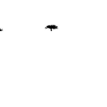
ente
ión Mapuche