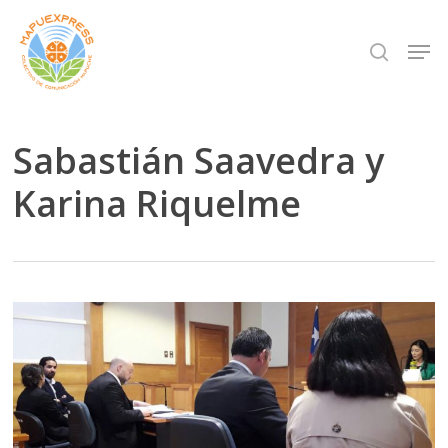
Skip
Men
search
to
Close
main
Menu
content
Sabastián Saavedra y
Karina Riquelme