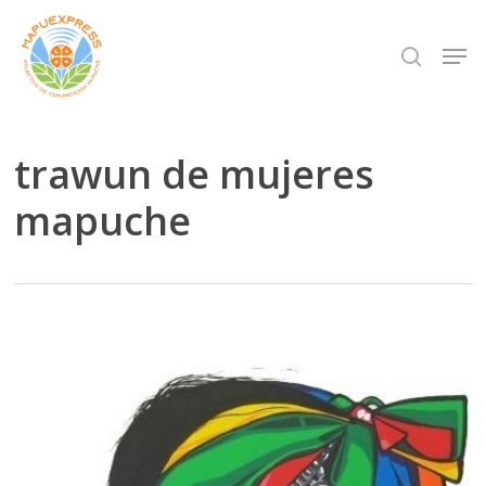
Skip
Men
search
to
Close
main
Menu
content
trawun de mujeres
mapuche