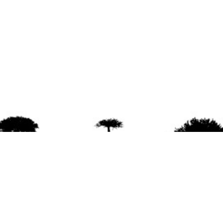
agradece la difusión del contenido
citando la fu
www.mapuexpress.org