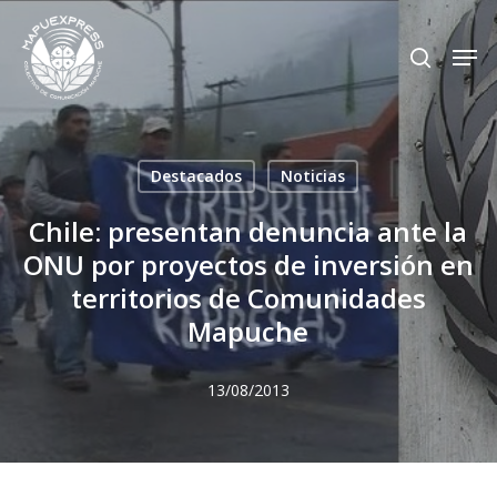
Skip
Men
search
to
Close
main
Menu
content
Destacados
Noticias
Chile: presentan denuncia ante la
ONU por proyectos de inversión en
territorios de Comunidades
Mapuche
13/08/2013