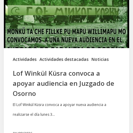
a
apoyar
audiencia
en
Juzgado
de
Actividades
Actividades destacadas
Noticias
Osorno
Lof Winkül Küsra convoca a
apoyar audiencia en Juzgado de
Osorno
El Lof Winkül Küsra convoca a apoyar nueva audiencia a
realizarse el día lunes 3…