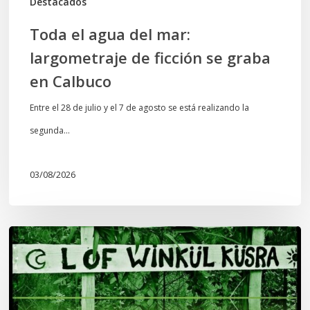
Destacados
Calbuco
Toda el agua del mar:
largometraje de ficción se graba
en Calbuco
Entre el 28 de julio y el 7 de agosto se está realizando la
segunda…
03/08/2026
Lof
Winkül
Küsra
convoca