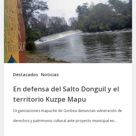
del
Salto
Donguil
y
el
territorio
Kuzpe
Mapu
Destacados
Noticias
En defensa del Salto Donguil y el
territorio Kuzpe Mapu
Organizaciones mapuche de Gorbea denuncian vulneración de
derechos y patrimonio cultural ante proyecto municipal en…