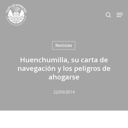
Skip
Men
search
to
Close
main
Menu
content
Noticias
Huenchumilla, su carta de
navegación y los peligros de
ahogarse
22/03/2014