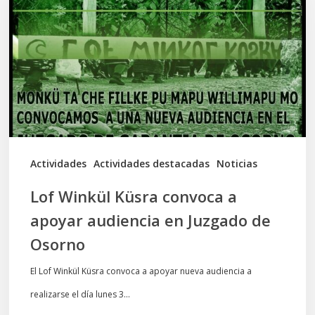
convoca
a
apoyar
audiencia
en
Juzgado
de
Actividades
Actividades destacadas
Noticias
Osorno
Lof Winkül Küsra convoca a
apoyar audiencia en Juzgado de
Osorno
El Lof Winkül Küsra convoca a apoyar nueva audiencia a
realizarse el día lunes 3…