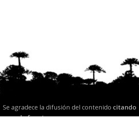
Se agradece la difusión del contenido
citando
la fuente www.mapuexpress.org
Desde el año 2000, ejerciendo el derecho a la