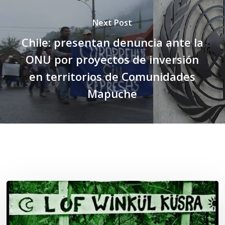
Next Post
Chile: presentan denuncia ante la
ONU por proyectos de inversión
en territorios de Comunidades
Mapuche
Related Posts
Lof
Winkül
Küsra