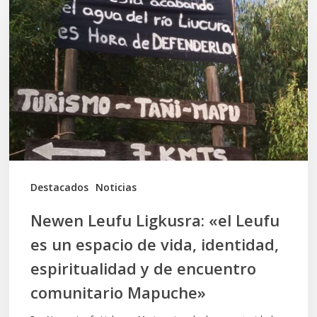
Ligkusra:
«el
Leufu
es
un
espacio
de
vida,
Destacados
Noticias
identidad,
Newen Leufu Ligkusra: «el Leufu
espiritualidad
es un espacio de vida, identidad,
y
espiritualidad y de encuentro
de
comunitario Mapuche»
encuentro