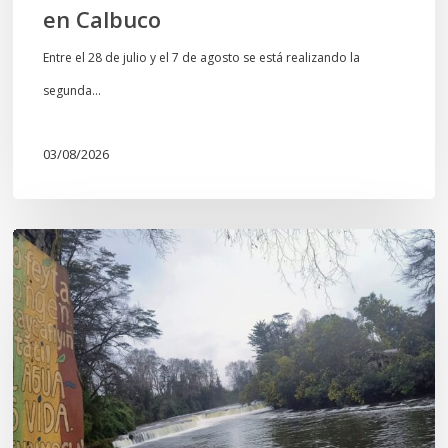
en Calbuco
Entre el 28 de julio y el 7 de agosto se está realizando la
segunda…
03/08/2026
En
defensa
del
Salto
Donguil
y
el