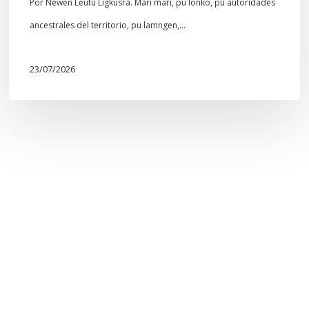
comunitario
Por Newen Leufu Ligkusra. Mari mari, pu lonko, pu autoridades
Mapuche»
ancestrales del territorio, pu lamngen,…
23/07/2026