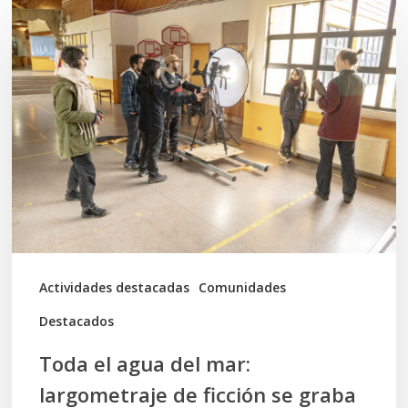
Toda
el
agua
del
mar:
largometraje
de
ficción
se
graba
Actividades destacadas
Comunidades
en
Destacados
Calbuco
Toda el agua del mar:
largometraje de ficción se graba