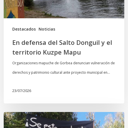
territorio
Kuzpe
Mapu
Destacados
Noticias
En defensa del Salto Donguil y el
territorio Kuzpe Mapu
Organizaciones mapuche de Gorbea denuncian vulneración de
derechos y patrimonio cultural ante proyecto municipal en…
23/07/2026
Newen
Leufu