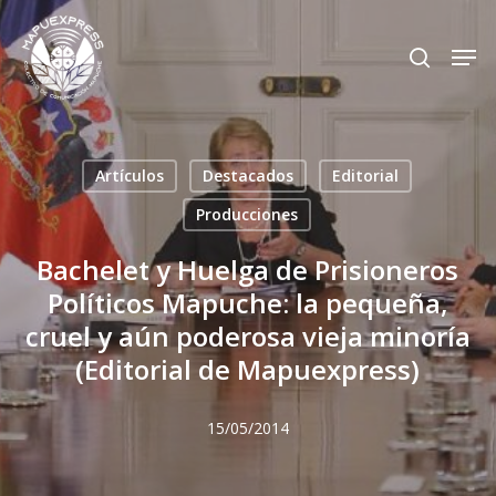
Skip
Men
search
to
Close
main
Menu
content
Artículos
Destacados
Editorial
Producciones
Bachelet y Huelga de Prisioneros
Políticos Mapuche: la pequeña,
cruel y aún poderosa vieja minoría
(Editorial de Mapuexpress)
15/05/2014