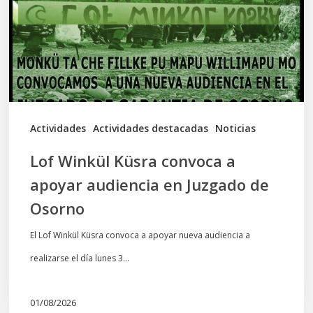
a
apoyar
audiencia
en
Juzgado
de
Actividades
Actividades destacadas
Noticias
Osorno
Lof Winkül Küsra convoca a
apoyar audiencia en Juzgado de
Osorno
El Lof Winkül Küsra convoca a apoyar nueva audiencia a
realizarse el día lunes 3…
01/08/2026