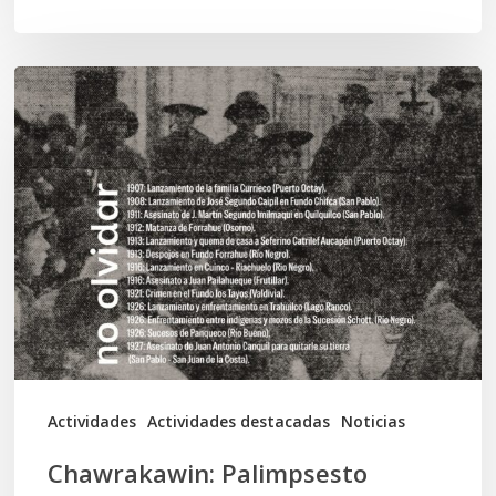
Chawrakawin:
Palimpsesto
explora
a
través
del
arte
las
tensiones
documentales
Actividades
Actividades destacadas
Noticias
en
Chawrakawin: Palimpsesto
la