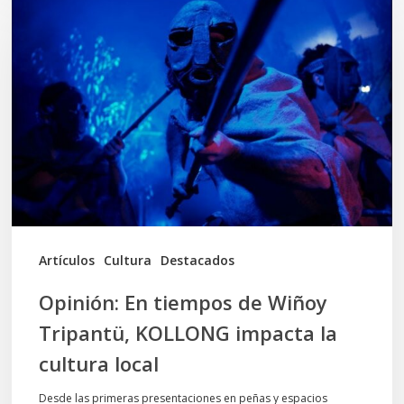
En
tiempos
de
Wiñoy
Tripantü,
KOLLONG
impacta
la
cultura
Artículos
Cultura
Destacados
local
Opinión: En tiempos de Wiñoy
Tripantü, KOLLONG impacta la
cultura local
Desde las primeras presentaciones en peñas y espacios