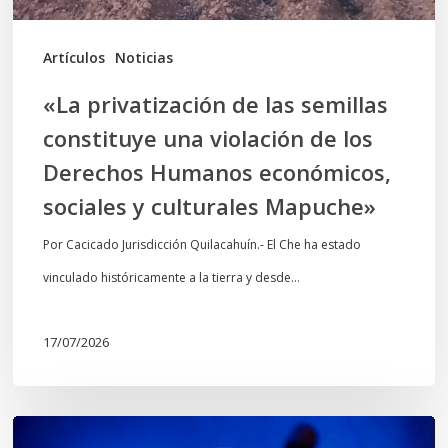
de
los
Artículos
Noticias
Derechos
«La privatización de las semillas
Humanos
constituye una violación de los
económicos,
Derechos Humanos económicos,
sociales
sociales y culturales Mapuche»
y
culturales
Por Cacicado Jurisdicción Quilacahuín.- El Che ha estado
Mapuche»
vinculado históricamente a la tierra y desde…
17/07/2026
Opinión: