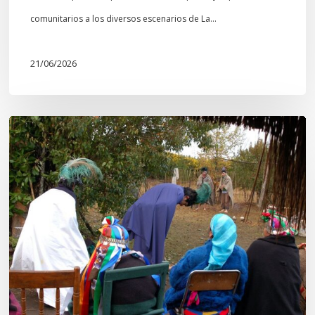
comunitarios a los diversos escenarios de La…
21/06/2026
Conmemoración
del
Wiñoy
Tripantü
y
la
Sociedad
Mapuche
Ancestral