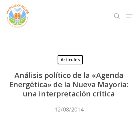
Skip
Men
search
to
Close
main
Menu
content
Artículos
Análisis político de la «Agenda
Energética» de la Nueva Mayoría:
una interpretación crítica
12/08/2014