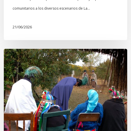
comunitarios a los diversos escenarios de La…
21/06/2026
Conmemoración
del
Wiñoy
Tripantü
y
la
Sociedad
Mapuche
Ancestral