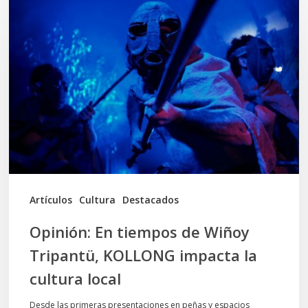
En
tiempos
de
Wiñoy
Tripantü,
KOLLONG
impacta
la
cultura
Artículos
Cultura
Destacados
local
Opinión: En tiempos de Wiñoy
Tripantü, KOLLONG impacta la
cultura local
Desde las primeras presentaciones en peñas y espacios