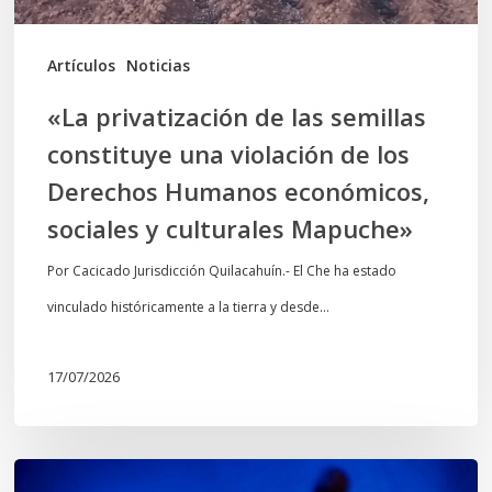
de
los
Artículos
Noticias
Derechos
«La privatización de las semillas
Humanos
constituye una violación de los
económicos,
Derechos Humanos económicos,
sociales
sociales y culturales Mapuche»
y
culturales
Por Cacicado Jurisdicción Quilacahuín.- El Che ha estado
Mapuche»
vinculado históricamente a la tierra y desde…
17/07/2026
Opinión: