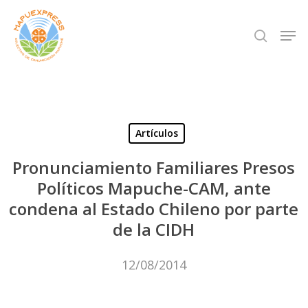
Skip
Men
search
to
Close
main
Menu
content
Artículos
Pronunciamiento Familiares Presos
Políticos Mapuche-CAM, ante
condena al Estado Chileno por parte
de la CIDH
12/08/2014