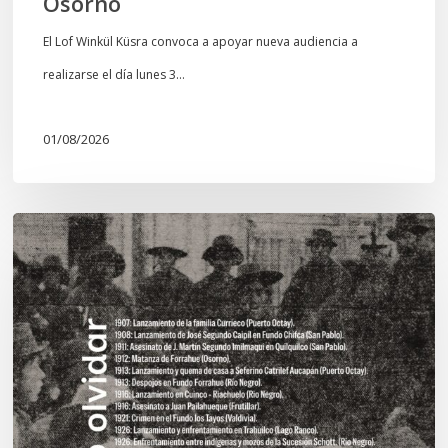
Osorno
El Lof Winkül Küsra convoca a apoyar nueva audiencia a
realizarse el día lunes 3…
01/08/2026
Chawrakawin:
Palimpsesto
explora
a
través
del
arte