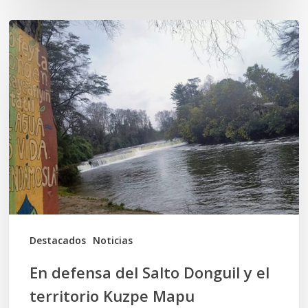
En
defensa
del
Salto
Donguil
y
el
territorio
Kuzpe
Mapu
Destacados
Noticias
En defensa del Salto Donguil y el
territorio Kuzpe Mapu