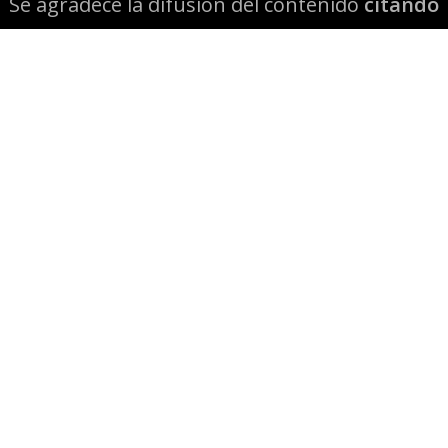
Se agradece la difusión del contenido
citando
la fuente www.mapuexpress.org
Desde el año 2000, ejerciendo el derecho a la
comunicación Mapuche en Wallmapu.
© 2026 Mapuexpress.