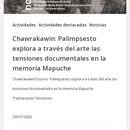
las
tensiones
documentales
Actividades
Actividades destacadas
Noticias
en
Chawrakawin: Palimpsesto
la
explora a través del arte las
memoria
tensiones documentales en la
Mapuche
memoria Mapuche
Chawrakawin/Osorno: Palimpsesto explora a través del arte las
tensiones documentales en la memoria Mapuche
“Palimpsesto:Tensiones…
29/07/2026