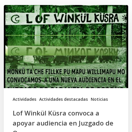
Lof
Winkül
Küsra
convoca
a
apoyar
audiencia
en
Juzgado
de
Actividades
Actividades destacadas
Noticias
Osorno
Lof Winkül Küsra convoca a
apoyar audiencia en Juzgado de