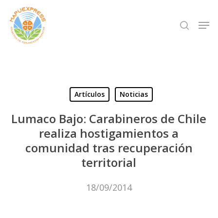
Skip
Men
search
to
Close
main
Menu
content
Artículos
Noticias
Lumaco Bajo: Carabineros de Chile
realiza hostigamientos a
comunidad tras recuperación
territorial
18/09/2014