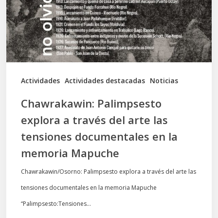
del
arte
las
tensiones
documentales
Actividades
Actividades destacadas
Noticias
en
Chawrakawin: Palimpsesto
la
explora a través del arte las
memoria
tensiones documentales en la
Mapuche
memoria Mapuche
Chawrakawin/Osorno: Palimpsesto explora a través del arte las
tensiones documentales en la memoria Mapuche
“Palimpsesto:Tensiones…