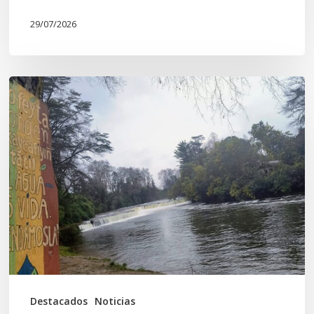
29/07/2026
En
defensa
del
Salto
Donguil
y
el
territorio
Kuzpe
Mapu
Destacados
Noticias