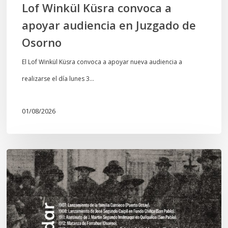
Lof Winkül Küsra convoca a
apoyar audiencia en Juzgado de
Osorno
El Lof Winkül Küsra convoca a apoyar nueva audiencia a
realizarse el día lunes 3…
01/08/2026
Chawrakawin:
Palimpsesto
explora
a
través