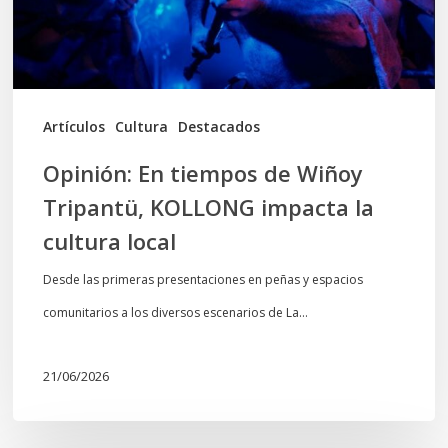
KOLLONG
impacta
la
cultura
Artículos
Cultura
Destacados
local
Opinión: En tiempos de Wiñoy
Tripantü, KOLLONG impacta la
cultura local
Desde las primeras presentaciones en peñas y espacios
comunitarios a los diversos escenarios de La…
21/06/2026