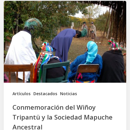
Conmemoración
del
Wiñoy
Tripantü
y
la
Sociedad
Mapuche
Ancestral
Artículos
Destacados
Noticias
Conmemoración del Wiñoy
Tripantü y la Sociedad Mapuche
Ancestral