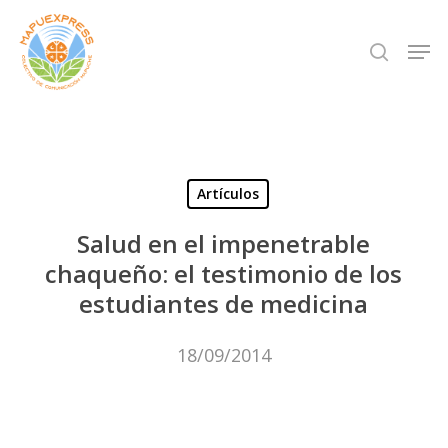
Skip
Men
search
to
Close
main
Menu
content
Artículos
Salud en el impenetrable
chaqueño: el testimonio de los
estudiantes de medicina
18/09/2014