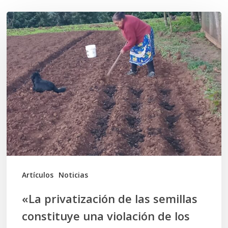
«La
privatización
de
las
semillas
constituye
una
violación
de
los
Artículos
Noticias
Derechos
«La privatización de las semillas
Humanos
constituye una violación de los
económicos,