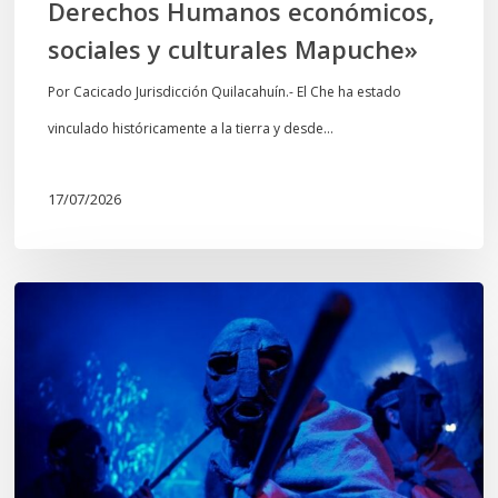
Derechos Humanos económicos,
sociales
sociales y culturales Mapuche»
y
culturales
Por Cacicado Jurisdicción Quilacahuín.- El Che ha estado
Mapuche»
vinculado históricamente a la tierra y desde…
17/07/2026
Opinión:
En
tiempos
de
Wiñoy
Tripantü,