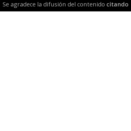
Se agradece la difusión del contenido
citando
la fuente www.mapuexpress.org
Desde el año 2000, ejerciendo el derecho a la
comunicación Mapuche en Wallmapu.
© 2026 Mapuexpress.