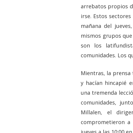
arrebatos propios d
irse. Estos sector
mañana del jueves,
mismos grupos que ha
son los latifundi
comunidades. Los q
Mientras, la prensa 
y hacían hincapié 
una tremenda lecció
comunidades, junto
Millalen, el diri
comprometieron a a
jueves a las 10:00 e