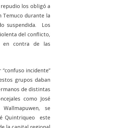
repudio los obligó a
n Temuco durante la
ido suspendida. Los
olenta del conflicto,
e en contra de las
r “confuso incidente”
 estos grupos daban
ermanos de distintas
oncejales como José
do Wallmapuwen, se
sé Quintriqueo este
e la capital regional