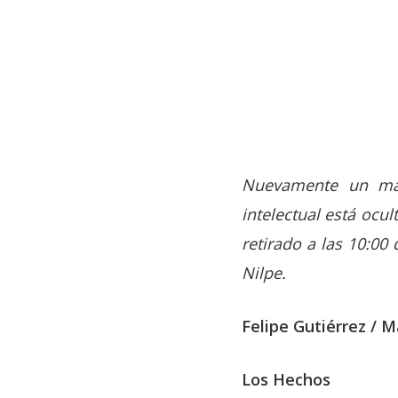
Nuevamente un mapu
intelectual está ocu
retirado a las 10:00
Nilpe.
Felipe Gutiérrez / 
Hit enter to search or ESC to close
Los Hechos