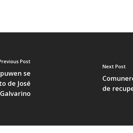
Previous Post
Next Post
apuwen se
Comunero
to de José
de recupe
 Galvarino