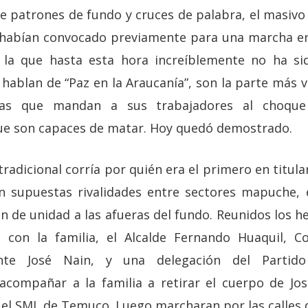
e patrones de fundo y cruces de palabra, el masivo 
es habían convocado previamente para una marcha e
 la que hasta esta hora increíblemente no ha s
blan de “Paz en la Araucanía”, son la parte más vi
stas que mandan a sus trabajadores al choqu
ue son capaces de matar. Hoy quedó demostrado.
tradicional corría por quién era el primero en titula
en supuestas rivalidades entre sectores mapuche,
n de unidad a las afueras del fundo. Reunidos los h
 con la familia, el Alcalde Fernando Huaquil, C
gente José Nain, y una delegación del Parti
compañar a la familia a retirar el cuerpo de Jo
n el SML de Temuco. Luego marcharan por las calles d