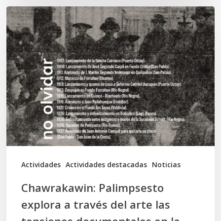
Chawrakawin:
Palimpsesto
explora
a
través
del
arte
las
tensiones
documentales
Actividades
Actividades destacadas
Noticias
en
Chawrakawin: Palimpsesto
la
explora a través del arte las
memoria
tensiones documentales en la