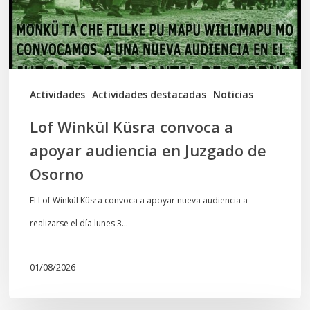
audiencia
en
Juzgado
de
Actividades
Actividades destacadas
Noticias
Osorno
Lof Winkül Küsra convoca a
apoyar audiencia en Juzgado de
Osorno
El Lof Winkül Küsra convoca a apoyar nueva audiencia a
realizarse el día lunes 3…
01/08/2026