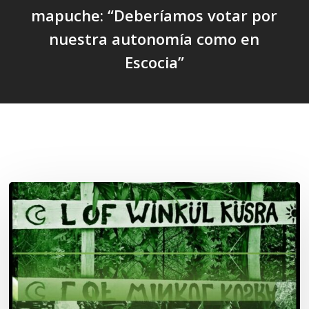
mapuche: “Deberíamos votar por
nuestra autonomía como en
Escocia”
Related Posts
Lof
Winkül
Küsra
convoca
a
apoyar