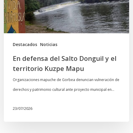
y
el
territorio
Kuzpe
Mapu
Destacados
Noticias
En defensa del Salto Donguil y el
territorio Kuzpe Mapu
Organizaciones mapuche de Gorbea denuncian vulneración de
derechos y patrimonio cultural ante proyecto municipal en…
23/07/2026