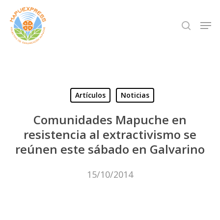
Skip
Men
search
to
Close
main
Menu
content
Artículos
Noticias
Comunidades Mapuche en
resistencia al extractivismo se
reúnen este sábado en Galvarino
15/10/2014