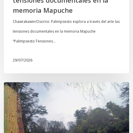
Mapuche
memoria Mapuche
Chawrakawin/Osorno: Palimpsesto explora a través del arte las
tensiones documentales en la memoria Mapuche
“Palimpsesto:Tensiones…
29/07/2026
En
defensa
del
Salto
Donguil