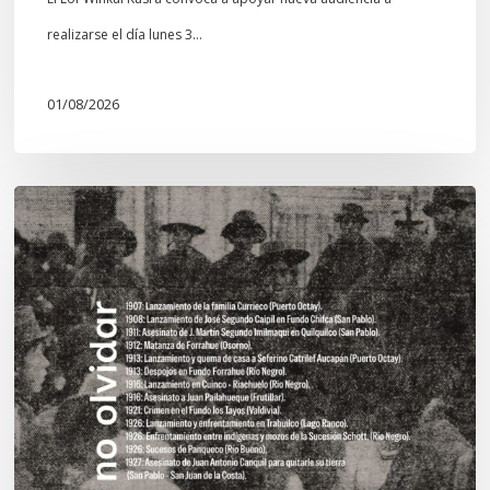
realizarse el día lunes 3…
01/08/2026
Chawrakawin:
Palimpsesto
explora
a
través
del
arte
las