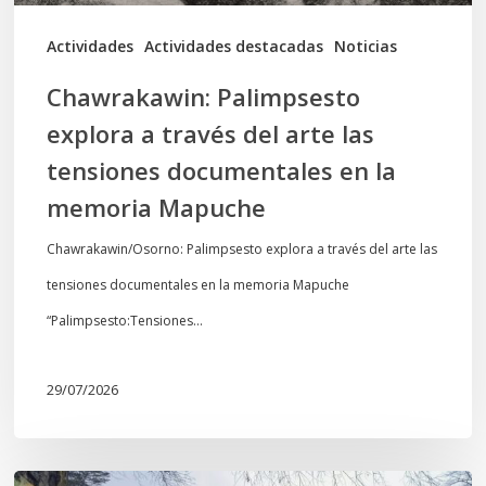
tensiones
documentales
Actividades
Actividades destacadas
Noticias
en
Chawrakawin: Palimpsesto
la
explora a través del arte las
memoria
tensiones documentales en la
Mapuche
memoria Mapuche
Chawrakawin/Osorno: Palimpsesto explora a través del arte las
tensiones documentales en la memoria Mapuche
“Palimpsesto:Tensiones…
29/07/2026