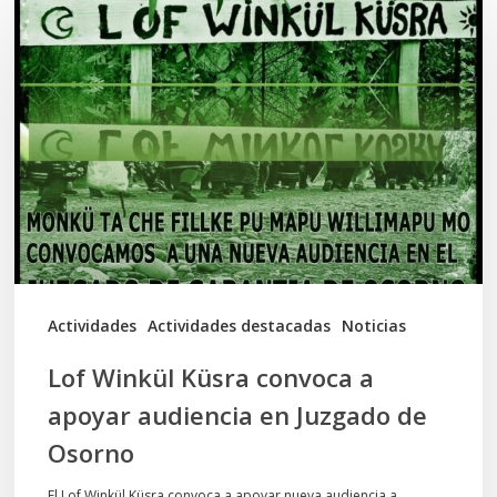
Winkül
Küsra
convoca
a
apoyar
audiencia
en
Juzgado
de
Actividades
Actividades destacadas
Noticias
Osorno
Lof Winkül Küsra convoca a
apoyar audiencia en Juzgado de
Osorno
El Lof Winkül Küsra convoca a apoyar nueva audiencia a