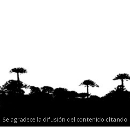
Se agradece la difusión del contenido
citando
la fuente www.mapuexpress.org