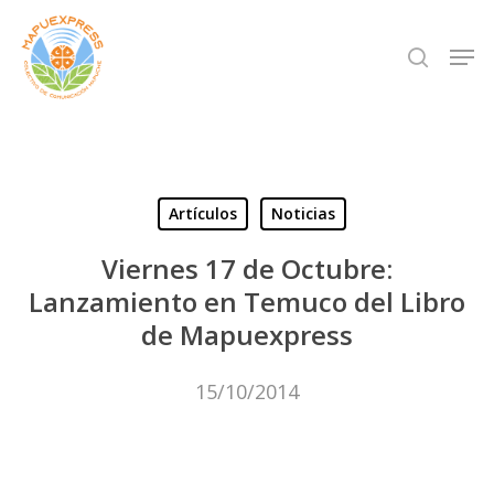
Skip
Men
search
to
Close
main
Menu
content
Artículos
Noticias
Viernes 17 de Octubre:
Lanzamiento en Temuco del Libro
de Mapuexpress
15/10/2014