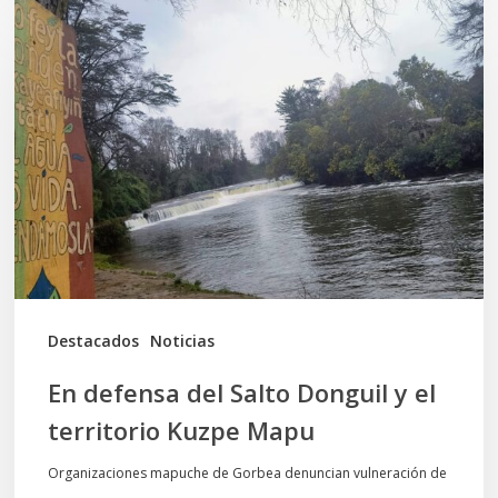
En
defensa
del
Salto
Donguil
y
el
territorio
Kuzpe
Mapu
Destacados
Noticias
En defensa del Salto Donguil y el
territorio Kuzpe Mapu
Organizaciones mapuche de Gorbea denuncian vulneración de