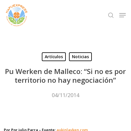
Skip
Men
search
to
Close
main
Menu
content
Artículos
Noticias
Pu Werken de Malleco: “Si no es por
territorio no hay negociación”
04/11/2014
Por Por julio Parra – Fuente:
aukinlavken.com