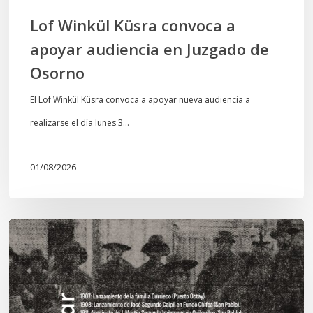
Osorno
Lof Winkül Küsra convoca a
apoyar audiencia en Juzgado de
Osorno
El Lof Winkül Küsra convoca a apoyar nueva audiencia a
realizarse el día lunes 3…
01/08/2026
Chawrakawin:
Palimpsesto
explora
a