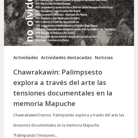
través
del
arte
las
tensiones
documentales
Actividades
Actividades destacadas
Noticias
en
Chawrakawin: Palimpsesto
la
explora a través del arte las
memoria
tensiones documentales en la
Mapuche
memoria Mapuche
Chawrakawin/Osorno: Palimpsesto explora a través del arte las
tensiones documentales en la memoria Mapuche
“Palimpsesto:Tensiones…