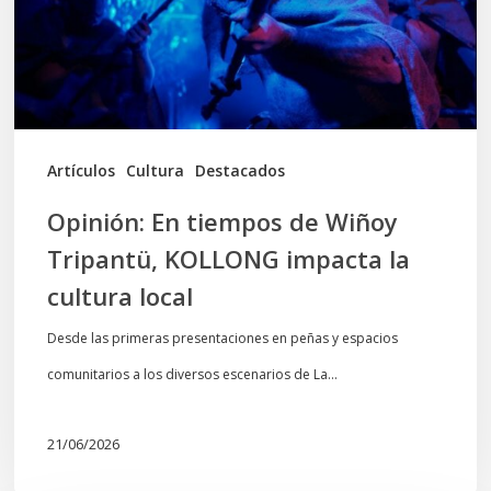
Tripantü,
KOLLONG
impacta
la
cultura
Artículos
Cultura
Destacados
local
Opinión: En tiempos de Wiñoy
Tripantü, KOLLONG impacta la
cultura local
Desde las primeras presentaciones en peñas y espacios
comunitarios a los diversos escenarios de La…
21/06/2026