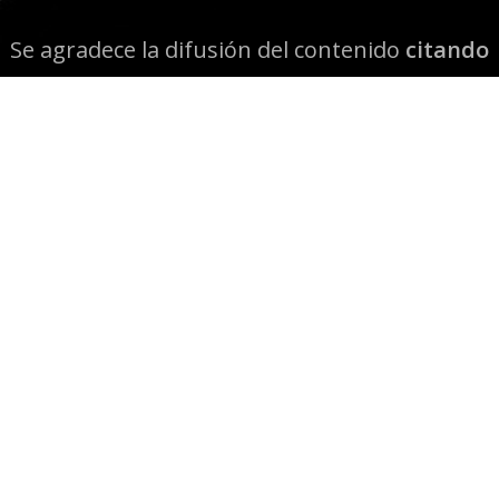
Se agradece la difusión del contenido
citando
la fuente www.mapuexpress.org
Desde el año 2000, ejerciendo el derecho a la
comunicación Mapuche en Wallmapu.
© 2026 Mapuexpress.