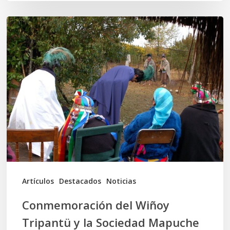
Conmemoración
del
Wiñoy
Tripantü
y
la
Sociedad
Mapuche
Ancestral
Artículos
Destacados
Noticias
Conmemoración del Wiñoy
Tripantü y la Sociedad Mapuche