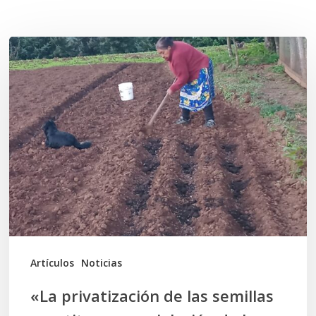
Related Posts
«La
privatización
de
las
semillas
constituye
una
violación
de
los
Artículos
Noticias
Derechos
«La privatización de las semillas
Humanos