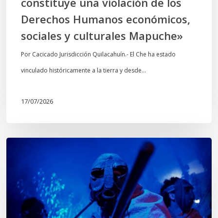
constituye una violación de los
económicos,
Derechos Humanos económicos,
sociales
sociales y culturales Mapuche»
y
culturales
Por Cacicado Jurisdicción Quilacahuín.- El Che ha estado
Mapuche»
vinculado históricamente a la tierra y desde…
17/07/2026
Opinión:
En
tiempos
de
Wiñoy