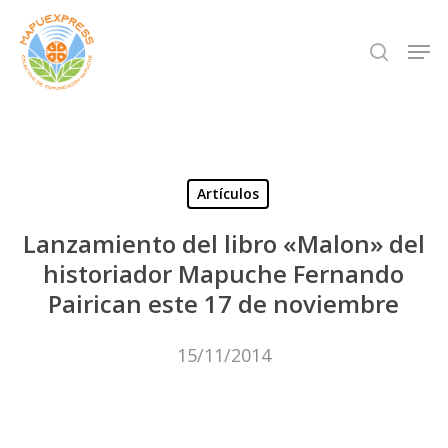
Skip
Men
search
to
Close
main
Menu
content
Artículos
Lanzamiento del libro «Malon» del
historiador Mapuche Fernando
Pairican este 17 de noviembre
15/11/2014