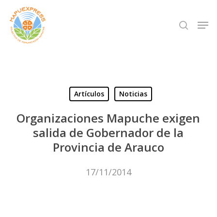
Skip
Men
search
to
Close
main
Menu
content
Artículos
Noticias
Organizaciones Mapuche exigen
salida de Gobernador de la
Provincia de Arauco
17/11/2014