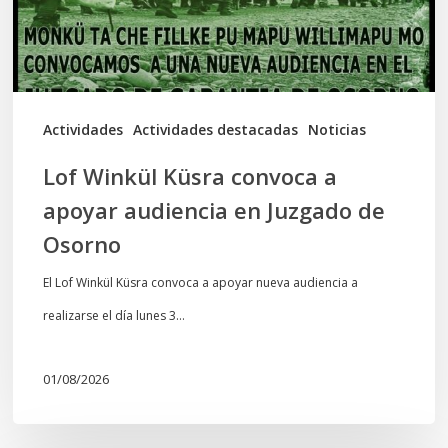
audiencia
en
Juzgado
de
Actividades
Actividades destacadas
Noticias
Osorno
Lof Winkül Küsra convoca a
apoyar audiencia en Juzgado de
Osorno
El Lof Winkül Küsra convoca a apoyar nueva audiencia a
realizarse el día lunes 3…
01/08/2026