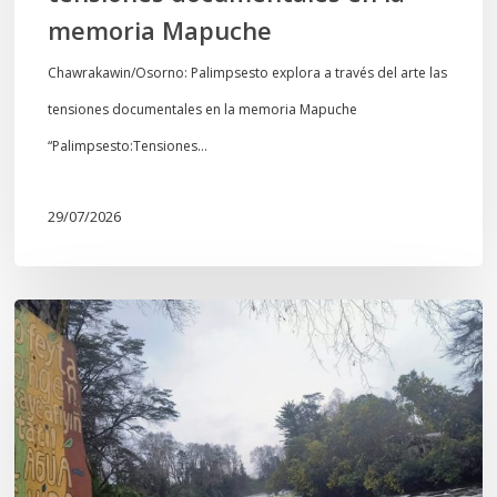
Mapuche
memoria Mapuche
Chawrakawin/Osorno: Palimpsesto explora a través del arte las
tensiones documentales en la memoria Mapuche
“Palimpsesto:Tensiones…
29/07/2026
En
defensa
del
Salto
Donguil