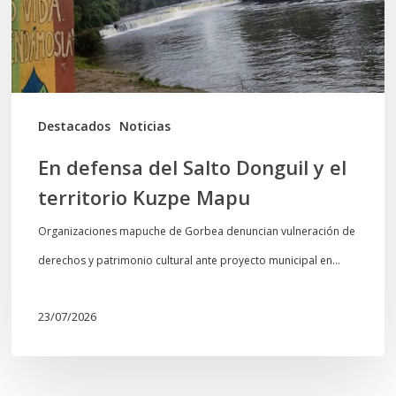
y
el
territorio
Kuzpe
Mapu
Destacados
Noticias
En defensa del Salto Donguil y el
territorio Kuzpe Mapu
Organizaciones mapuche de Gorbea denuncian vulneración de
derechos y patrimonio cultural ante proyecto municipal en…
23/07/2026