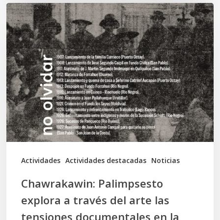
Chawrakawin:
Palimpsesto
explora
a
través
del
arte
las
tensiones
documentales
Actividades
Actividades destacadas
Noticias
en
Chawrakawin: Palimpsesto
la
explora a través del arte las
memoria
tensiones documentales en la