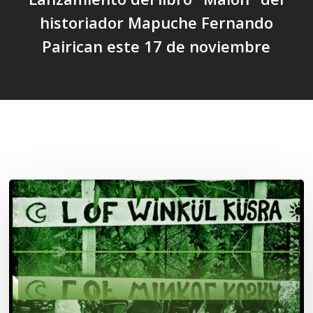
historiador Mapuche Fernando
Pairican este 17 de noviembre
Related Posts
Lof
Winkül
Küsra
convoca
a
apoyar