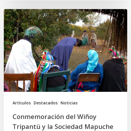
Conmemoración
del
Wiñoy
Tripantü
y
la
Sociedad
Mapuche
Ancestral
Artículos
Destacados
Noticias
Conmemoración del Wiñoy
Tripantü y la Sociedad Mapuche