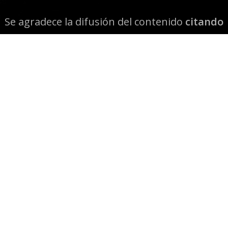
Se agradece la difusión del contenido
citando
la fuente www.mapuexpress.org
Desde el año 2000, ejerciendo el derecho a la
comunicación Mapuche en Wallmapu.
© 2026 Mapuexpress.