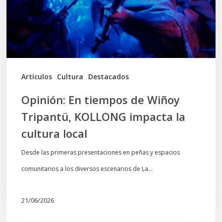
Tripantü,
KOLLONG
impacta
la
cultura
Artículos
Cultura
Destacados
local
Opinión: En tiempos de Wiñoy
Tripantü, KOLLONG impacta la
cultura local
Desde las primeras presentaciones en peñas y espacios
comunitarios a los diversos escenarios de La…
21/06/2026