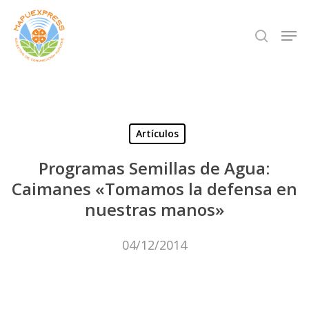
Skip
Men
search
to
Close
main
Menu
content
Artículos
Programas Semillas de Agua:
Caimanes «Tomamos la defensa en
nuestras manos»
04/12/2014