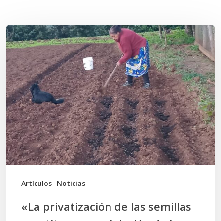
Related Posts
«La
privatización
de
las
semillas
constituye
una
violación
de
los
Artículos
Noticias
Derechos
«La privatización de las semillas
Humanos