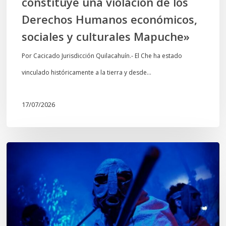
constituye una violación de los
económicos,
Derechos Humanos económicos,
sociales
sociales y culturales Mapuche»
y
culturales
Por Cacicado Jurisdicción Quilacahuín.- El Che ha estado
Mapuche»
vinculado históricamente a la tierra y desde…
17/07/2026
Opinión:
En
tiempos
de
Wiñoy