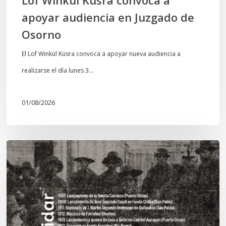
apoyar audiencia en Juzgado de
Osorno
El Lof Winkül Küsra convoca a apoyar nueva audiencia a
realizarse el día lunes 3…
01/08/2026
Chawrakawin:
Palimpsesto
explora
a
través