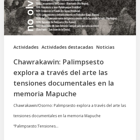
del
arte
las
tensiones
documentales
Actividades
Actividades destacadas
Noticias
en
Chawrakawin: Palimpsesto
la
explora a través del arte las
memoria
tensiones documentales en la
Mapuche
memoria Mapuche
Chawrakawin/Osorno: Palimpsesto explora a través del arte las
tensiones documentales en la memoria Mapuche
“Palimpsesto:Tensiones…