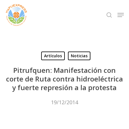
Skip
Men
search
to
Close
main
Menu
content
Artículos
Noticias
Pitrufquen: Manifestación con
corte de Ruta contra hidroeléctrica
y fuerte represión a la protesta
19/12/2014