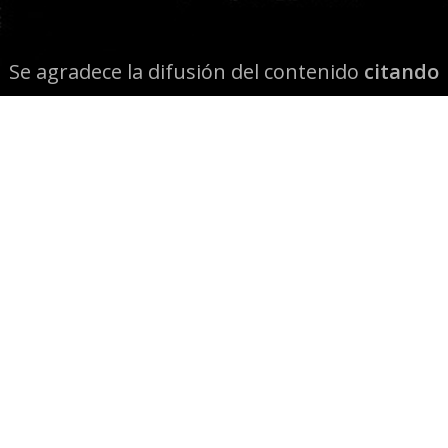
Se agradece la difusión del contenido
citando
la fuente www.mapuexpress.org
Desde el año 2000, ejerciendo el derecho a la
comunicación Mapuche en Wallmapu.