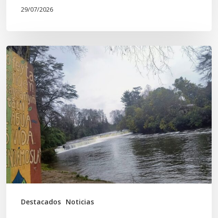
29/07/2026
En
defensa
del
Salto
Donguil
y
el
territorio
Kuzpe
Mapu
Destacados
Noticias