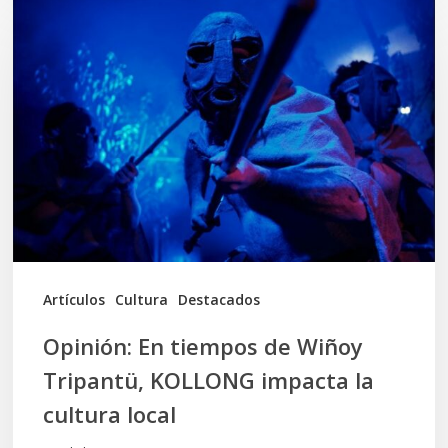
En
tiempos
de
Wiñoy
Tripantü,
KOLLONG
impacta
la
cultura
Artículos
Cultura
Destacados
local
Opinión: En tiempos de Wiñoy
Tripantü, KOLLONG impacta la
cultura local