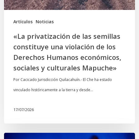
de
los
Artículos
Noticias
Derechos
«La privatización de las semillas
Humanos
constituye una violación de los
económicos,
Derechos Humanos económicos,
sociales
sociales y culturales Mapuche»
y
culturales
Por Cacicado Jurisdicción Quilacahuín.- El Che ha estado
Mapuche»
vinculado históricamente a la tierra y desde…
17/07/2026
Opinión: