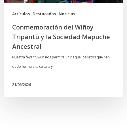
Ancestral
Artículos
Destacados
Noticias
Conmemoración del Wiñoy
Tripantü y la Sociedad Mapuche
Ancestral
Nuestra feyentuwün nos permite unir aquellos lazos que han
dado forma a la cultura y…
21/06/2026