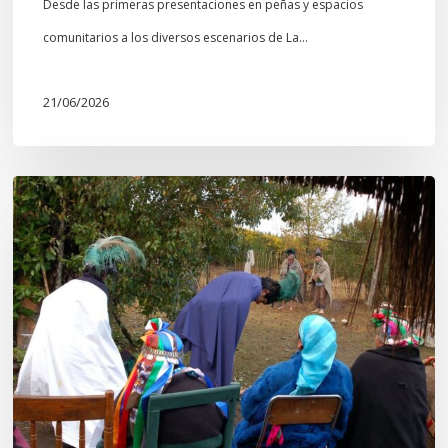
Desde las primeras presentaciones en peñas y espacios
comunitarios a los diversos escenarios de La…
21/06/2026
Conmemoración
del
Wiñoy
Tripantü
y
la
Sociedad
Mapuche