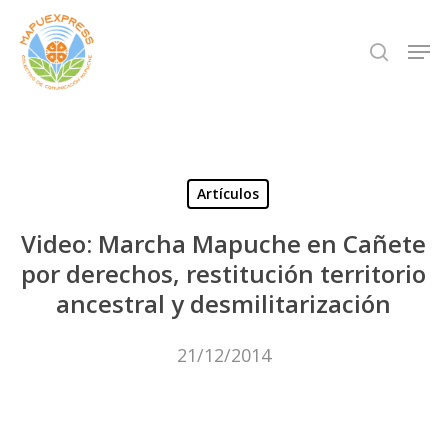
Skip
Men
search
to
Close
main
Menu
content
Artículos
Video: Marcha Mapuche en Cañete
por derechos, restitución territorio
ancestral y desmilitarización
21/12/2014