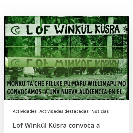
Related Posts
Lof
Winkül
Küsra
convoca
a
apoyar
audiencia
en
Juzgado
de
Actividades
Actividades destacadas
Noticias
Osorno
Lof Winkül Küsra convoca a