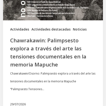
arte
las
tensiones
documentales
Actividades
Actividades destacadas
Noticias
en
Chawrakawin: Palimpsesto
la
explora a través del arte las
memoria
tensiones documentales en la
Mapuche
memoria Mapuche
Chawrakawin/Osorno: Palimpsesto explora a través del arte las
tensiones documentales en la memoria Mapuche
“Palimpsesto:Tensiones…
29/07/2026