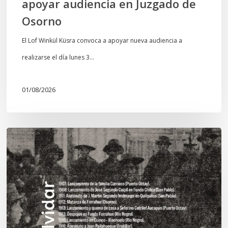
apoyar audiencia en Juzgado de
Osorno
El Lof Winkül Küsra convoca a apoyar nueva audiencia a
realizarse el día lunes 3…
01/08/2026
Chawrakawin:
Palimpsesto
explora
a
través
del