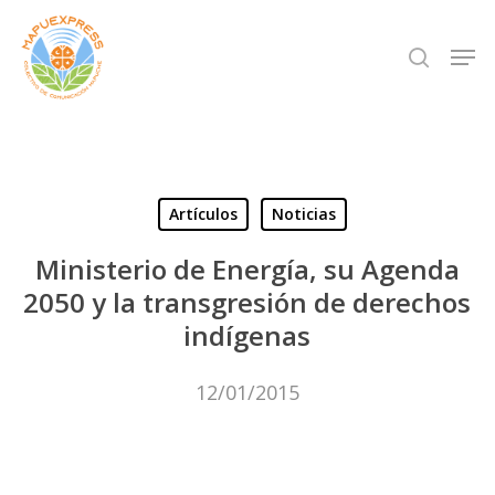
Skip
Men
search
to
Close
main
Menu
content
Artículos
Noticias
Ministerio de Energía, su Agenda
2050 y la transgresión de derechos
indígenas
12/01/2015