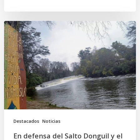
En
defensa
del
Salto
Donguil
y
el
territorio
Kuzpe
Mapu
Destacados
Noticias
En defensa del Salto Donguil y el