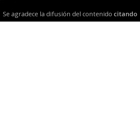
Se agradece la difusión del contenido
citando
la fuente www.mapuexpress.org
Desde el año 2000, ejerciendo el derecho a la
comunicación Mapuche en Wallmapu.
© 2026 Mapuexpress.