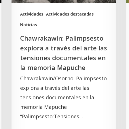
las
t
tensiones
K
Actividades
Actividades destacadas
documentales
Noticias
en
Chawrakawin: Palimpsesto
la
explora a través del arte las
memoria
tensiones documentales en
Mapuche
la memoria Mapuche
Chawrakawin/Osorno: Palimpsesto
explora a través del arte las
tensiones documentales en la
memoria Mapuche
“Palimpsesto:Tensiones…