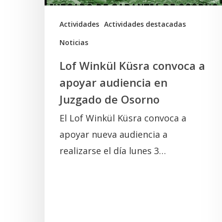
en
Juzgado
Actividades
Actividades destacadas
de
Noticias
Osorno
Lof Winkül Küsra convoca a
apoyar audiencia en
Juzgado de Osorno
El Lof Winkül Küsra convoca a
apoyar nueva audiencia a
realizarse el día lunes 3…