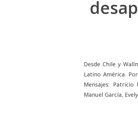
desap
Desde Chile y Wall
Latino América. Por
Mensajes: Patricio 
Hit enter to search or ESC to close
Manuel García, Evely