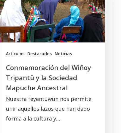
ripantü
a
ociedad
Mapuche
ncestral
Artículos
Destacados
Noticias
Conmemoración del Wiñoy
Tripantü y la Sociedad
Mapuche Ancestral
Nuestra feyentuwün nos permite
unir aquellos lazos que han dado
forma a la cultura y…