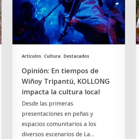
de
T
Wiñoy
y
Tripantü,
l
KOLLONG
S
impacta
la
A
Artículos
Cultura
Destacados
cultura
Opinión: En tiempos de
local
Wiñoy Tripantü, KOLLONG
impacta la cultura local
Desde las primeras
presentaciones en peñas y
espacios comunitarios a los
diversos escenarios de La…