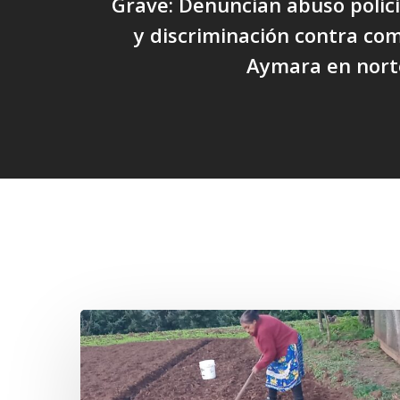
Grave: Denuncian abuso policia
y discriminación contra co
Aymara en norte
Related Posts
«La
privatización
de