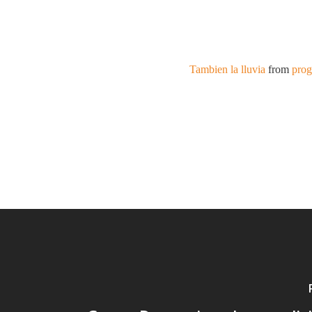
Tambien la lluvia
from
prog