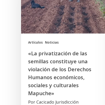
las
semillas
constituye
una
violación
de
Artículos
Noticias
los
«La privatización de las
Derechos
semillas constituye una
Humanos
violación de los Derechos
económicos,
Humanos económicos,
sociales
sociales y culturales
y
Mapuche»
culturales
Por Cacicado Jurisdicción
Mapuche»