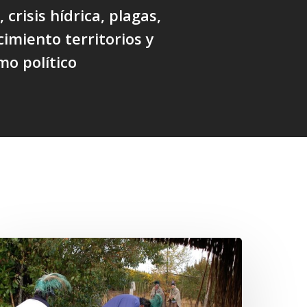
 crisis hídrica, plagas,
miento territorios y
mo político
Conmemoración
el
iñoy