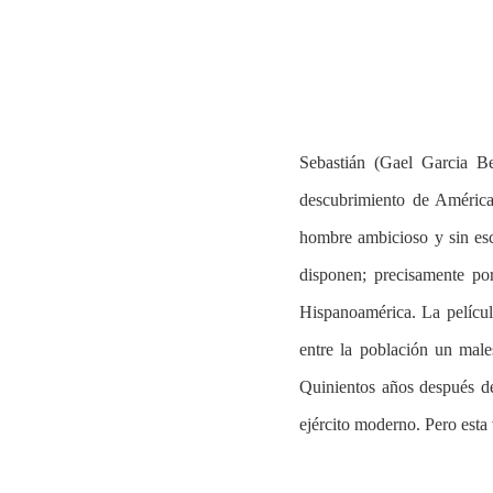
Sebastián (Gael Garcia Be
descubrimiento de América.
hombre ambicioso y sin escr
Hit enter to search or ESC to close
disponen; precisamente po
Hispanoamérica. La películ
entre la población un male
Quinientos años después de
ejército moderno. Pero esta 