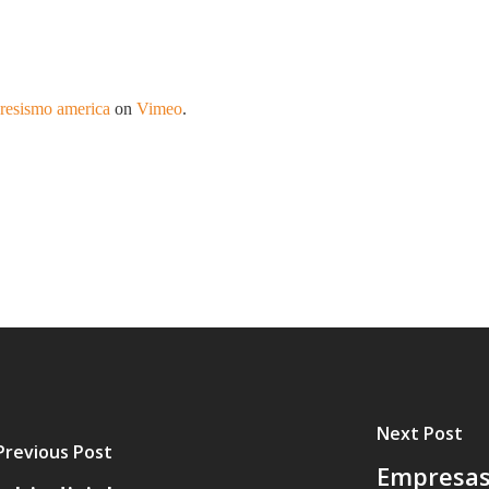
resismo america
on
Vimeo
.
Next Post
Previous Post
Empresas 