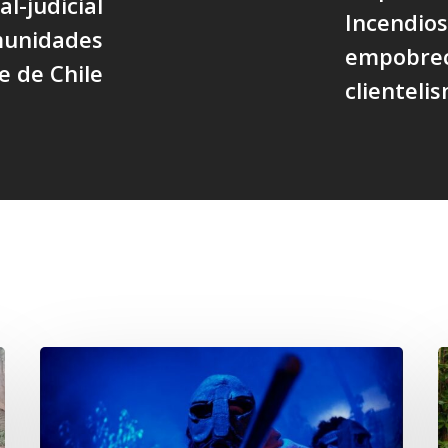
l-judicial
Incendios,
munidades
empobreci
 de Chile
clientelis
Opinión:
En
d
tiempos
W