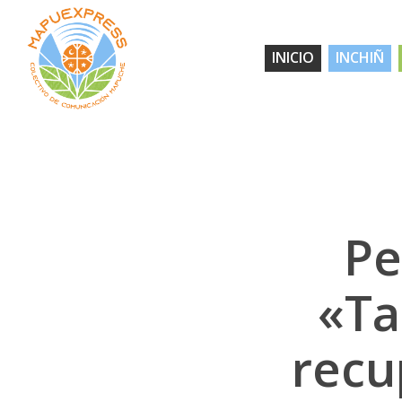
Skip
to
INICIO
INCHIÑ
main
content
Pe
«Ta
recu