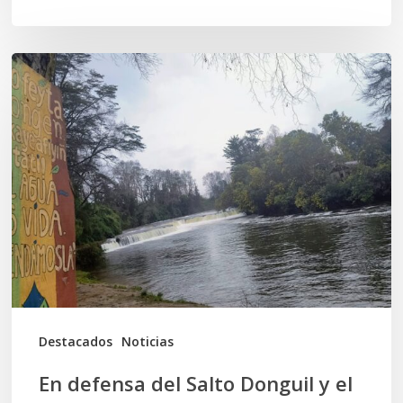
En
defensa
del
Salto
Donguil
y
el
territorio
Kuzpe
Mapu
Destacados
Noticias
En defensa del Salto Donguil y el