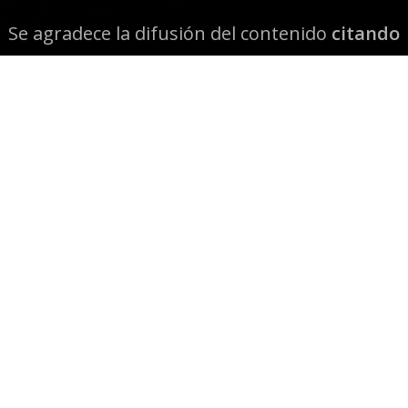
Se agradece la difusión del contenido
citando
la fuente www.mapuexpress.org
Desde el año 2000, ejerciendo el derecho a la
comunicación Mapuche en Wallmapu.
© 2026 Mapuexpress.