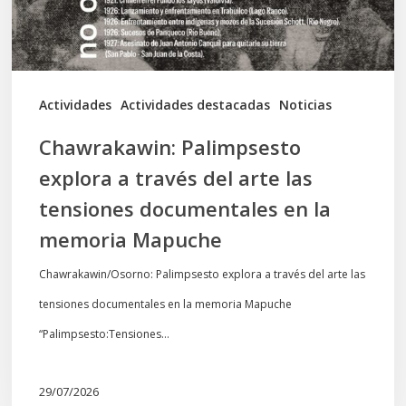
arte
las
tensiones
documentales
Actividades
Actividades destacadas
Noticias
en
Chawrakawin: Palimpsesto
la
explora a través del arte las
memoria
tensiones documentales en la
Mapuche
memoria Mapuche
Chawrakawin/Osorno: Palimpsesto explora a través del arte las
tensiones documentales en la memoria Mapuche
“Palimpsesto:Tensiones…
29/07/2026