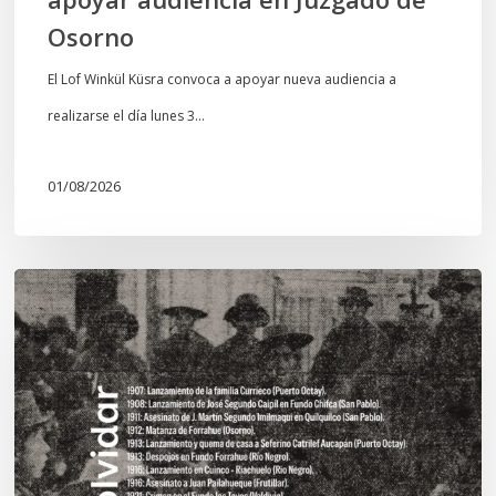
Osorno
El Lof Winkül Küsra convoca a apoyar nueva audiencia a
realizarse el día lunes 3…
01/08/2026
Chawrakawin:
Palimpsesto
explora
a
través
del