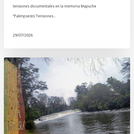
tensiones documentales en la memoria Mapuche
“Palimpsesto:Tensiones…
29/07/2026
En
defensa
del
Salto
Donguil
y
el
territorio