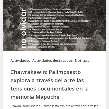
explora
a
través
del
arte
las
tensiones
documentales
Actividades
Actividades destacadas
Noticias
en
Chawrakawin: Palimpsesto
la
explora a través del arte las
memoria
tensiones documentales en la
Mapuche
memoria Mapuche
Chawrakawin/Osorno: Palimpsesto explora a través del arte las