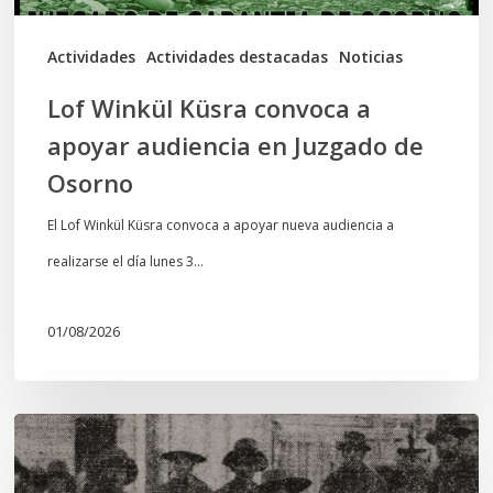
Juzgado
de
Actividades
Actividades destacadas
Noticias
Osorno
Lof Winkül Küsra convoca a
apoyar audiencia en Juzgado de
Osorno
El Lof Winkül Küsra convoca a apoyar nueva audiencia a
realizarse el día lunes 3…
01/08/2026
Chawrakawin:
Palimpsesto