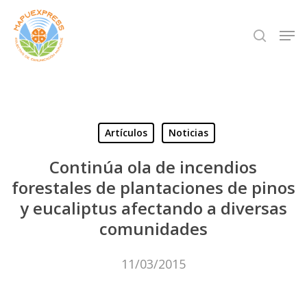
Skip
Men
search
to
Close
main
Menu
content
Artículos
Noticias
Continúa ola de incendios
forestales de plantaciones de pinos
y eucaliptus afectando a diversas
comunidades
11/03/2015