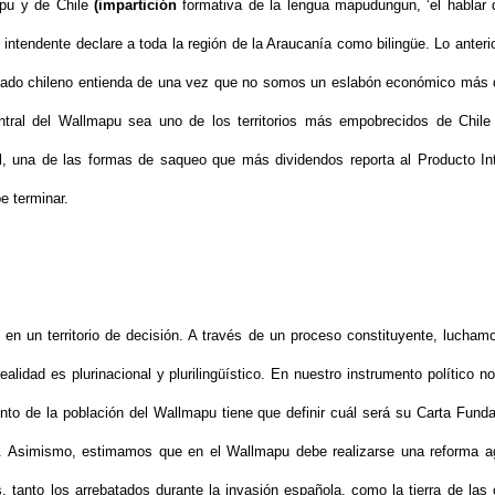
apu y de Chile
(impartición
formativa de la lengua mapudungun, ‘el hablar d
 intendente declare a toda la región de la Araucanía como bilingüe. Lo anteri
tado chileno entienda de una vez que no somos un eslabón económico más 
entral del Wallmapu sea uno de los territorios más empobrecidos de Chile
al, una de las formas de saqueo que más dividendos reporta al Producto In
e terminar.
en un territorio de decisión. A través de un proceso constituyente, lucham
ealidad es plurinacional y plurilingüístico. En nuestro instrumento político 
to de la población del Wallmapu tiene que definir cuál será su Carta Fund
rio. Asimismo, estimamos que en el Wallmapu debe realizarse una reforma a
os, tanto los arrebatados durante la invasión española, como la tierra de 