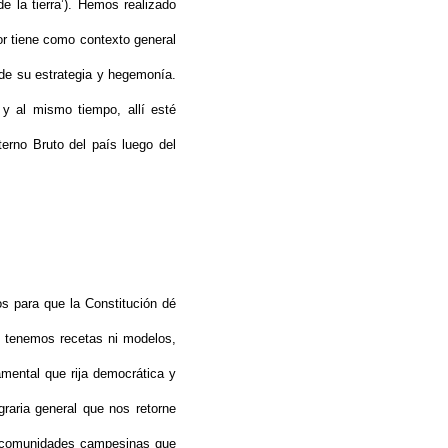
e la tierra’). Hemos realizado
or tiene como contexto general
de su estrategia y hegemonía.
 y al mismo tiempo, allí esté
terno Bruto del país luego del
os para que la Constitución dé
no tenemos recetas ni modelos,
amental que rija democrática y
graria general que nos retorne
las comunidades campesinas que