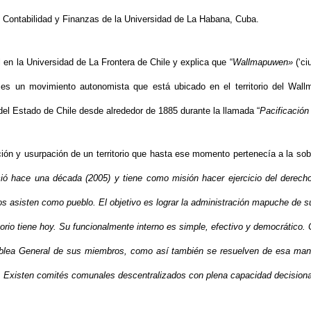
 Contabilidad y Finanzas de la Universidad de La Habana, Cuba.
l en la Universidad de La Frontera de Chile y explica que “
Wallmapuwen»
(‘ci
 es un movimiento autonomista que está ubicado en el territorio del Wal
del Estado de Chile desde alrededor de 1885 durante la llamada “
Pacificación
ión y usurpación de un territorio que hasta ese momento pertenecía a la so
ó hace una década (2005) y tiene como misión hacer ejercicio del derecho
s asisten como pueblo. El objetivo es lograr la administración mapuche de s
ritorio tiene hoy. Su funcionalmente interno es simple, efectivo y democrático
mblea General de sus miembros, como así también se resuelven de esa maner
 Existen comités comunales descentralizados con plena capacidad decisiona