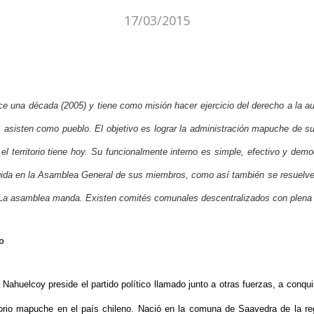
17/03/2015
 una década (2005) y tiene como misión hacer ejercicio del derecho a la au
 asisten como pueblo. El objetivo es lograr la administración mapuche de s
 el territorio tiene hoy. Su funcionalmente interno es simple, efectivo y de
legida en la Asamblea General de sus miembros, como así también se resuelv
. La asamblea manda. Existen comités comunales descentralizados con plena 
o
Nahuelcoy preside el partido político llamado junto a otras fuerzas, a conqu
itorio mapuche en el país chileno. Nació en la comuna de Saavedra de la regi