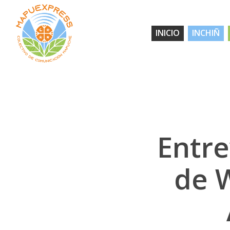
Skip
to
INICIO
INCHIÑ
main
content
Entre
de 