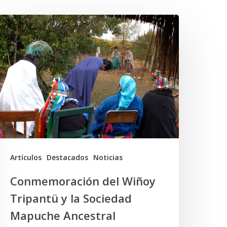
Conmemoración
el
iñoy
ripantü
a
ociedad
Mapuche
ncestral
Artículos
Destacados
Noticias
Conmemoración del Wiñoy
Tripantü y la Sociedad
Mapuche Ancestral