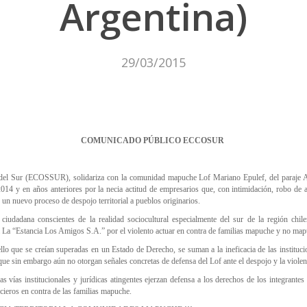
Argentina)
29/03/2015
COMUNICADO PÚBLICO ECCOSUR
 del Sur (ECOSSUR), solidariza con la comunidad mapuche Lof Mariano Epulef, del paraje A
014 y en años anteriores por la necia actitud de empresarios que, con intimidación, robo de a
n un nuevo proceso de despojo territorial a pueblos originarios.
ciudadana conscientes de la realidad sociocultural especialmente del sur de la región chil
a La “Estancia Los Amigos S.A.” por el violento actuar en contra de familias mapuche y no mapu
ello que se creían superadas en un Estado de Derecho, se suman a la ineficacia de las instituc
que sin embargo aún no otorgan señales concretas de defensa del Lof ante el despojo y la violen
 vías institucionales y jurídicas atingentes ejerzan defensa a los derechos de los integrantes
cieros en contra de las familias mapuche.