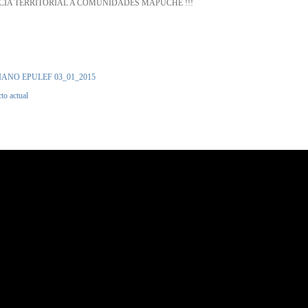
NCIA TERRITORIAL A COMUNIDADES MAPUCHE !!!
ANO EPULEF 03_01_2015
to actual