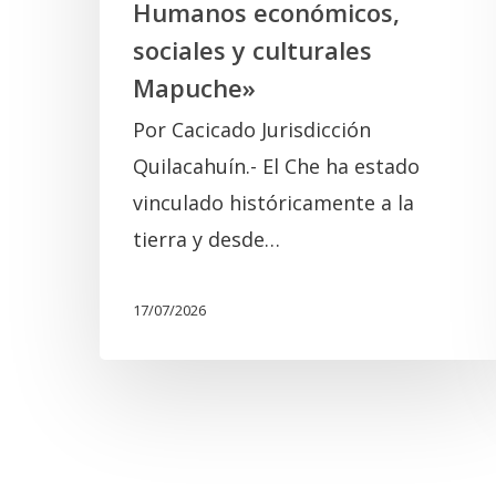
Humanos económicos,
sociales
sociales y culturales
y
Mapuche»
culturales
Por Cacicado Jurisdicción
Mapuche»
Quilacahuín.- El Che ha estado
vinculado históricamente a la
tierra y desde…
17/07/2026