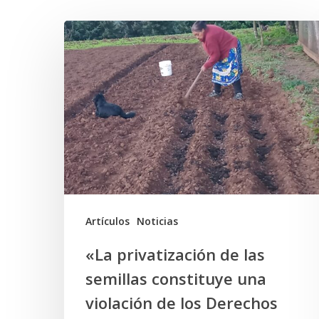
«La
privatización
de
las
semillas
constituye
una
violación
de
Artículos
Noticias
los
«La privatización de las
Derechos
semillas constituye una
Humanos
violación de los Derechos
económicos,