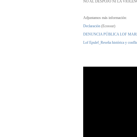
NO AL DESPOJO NI LA VIOLE
Adjuntamos más información:
Declaración
(Ecossur)
DENUNCIA PÚBLICA LOF MARI
Lof Epulef_Reseña histórica y conflic