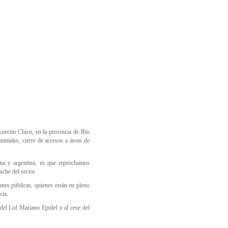
necón Chico, en la provincia de Río
nimales, cierre de accesos a áreas de
ena y argentina, es que reprochamos
che del sector.
iones públicas, quienes están en pleno
cia.
 del Lof Mariano Epulef y al cese del