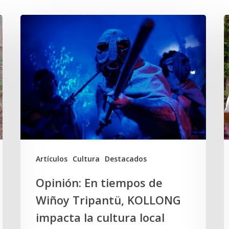
Opinión:
En
d
tiempos
W
de
T
Wiñoy
y
Tripantü,
l
KOLLONG
S
impacta
la
A
Artículos
Cultura
Destacados
cultura
Opinión: En tiempos de
local
Wiñoy Tripantü, KOLLONG
impacta la cultura local