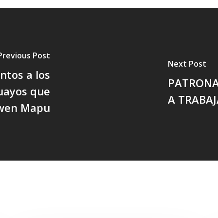
Previous Post
Next Post
tos a los
PATRONAL
uayos que
A TRABA
ewen Mapu