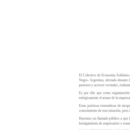
Hit enter to search or ESC to close
El Colectivo de Economía Solidaria
Negro- Argentina, afectada durante 2
pastoreo y accesos vecinales, realiza
Es por ello que como organización 
enérgicamente el actuar de la empres
Estas prácticas sistemáticas de atrop
conocimiento de esta situación, pero 
Hacemos un llamado público a que las
hostigamiento de empresarios y estan