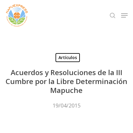
Skip
Men
search
to
Close
main
Menu
content
Artículos
Acuerdos y Resoluciones de la III
Cumbre por la Libre Determinación
Mapuche
19/04/2015