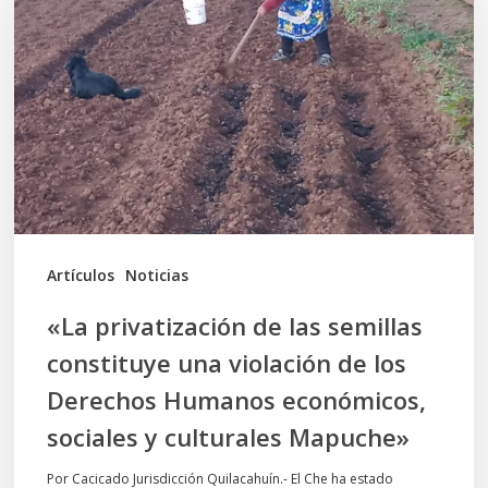
de
las
semillas
constituye
una
violación
de
los
Artículos
Noticias
Derechos
«La privatización de las semillas
Humanos
constituye una violación de los
económicos,
Derechos Humanos económicos,
sociales
sociales y culturales Mapuche»
y
culturales
Por Cacicado Jurisdicción Quilacahuín.- El Che ha estado