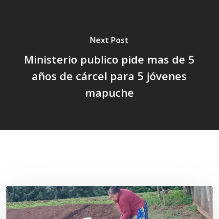
Next Post
Ministerio publico pide mas de 5
años de cárcel para 5 jóvenes
mapuche
Related Posts
«La
privatización