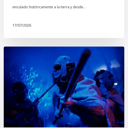
Mapuche»
vinculado históricamente a la tierra y desde…
17/07/2026
Opinión:
En
tiempos
de
Wiñoy
Tripantü,
KOLLONG
impacta
la