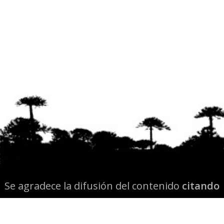
Se agradece la difusión del contenido
citando
la fuente www.mapuexpress.org