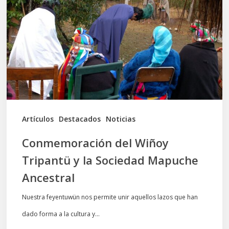
Tripantü
y
la
Sociedad
Mapuche
Ancestral
Artículos
Destacados
Noticias
Conmemoración del Wiñoy
Tripantü y la Sociedad Mapuche
Ancestral
Nuestra feyentuwün nos permite unir aquellos lazos que han
dado forma a la cultura y…