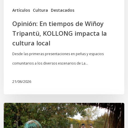
cultura
Artículos
Cultura
Destacados
local
Opinión: En tiempos de Wiñoy
Tripantü, KOLLONG impacta la
cultura local
Desde las primeras presentaciones en peñas y espacios
comunitarios a los diversos escenarios de La…
21/06/2026
Conmemoración
del
Wiñoy