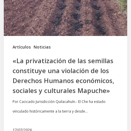
constituye
una
violación
de
los
Artículos
Noticias
Derechos
«La privatización de las semillas
Humanos
constituye una violación de los
económicos,
Derechos Humanos económicos,
sociales
sociales y culturales Mapuche»
y
culturales
Por Cacicado Jurisdicción Quilacahuín.- El Che ha estado
Mapuche»
vinculado históricamente a la tierra y desde…
17/07/2026