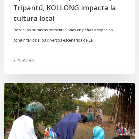
Tripantü, KOLLONG impacta la
cultura local
Desde las primeras presentaciones en peñas y espacios
comunitarios a los diversos escenarios de La…
21/06/2026
Conmemoración
del
Wiñoy
Tripantü
y
la