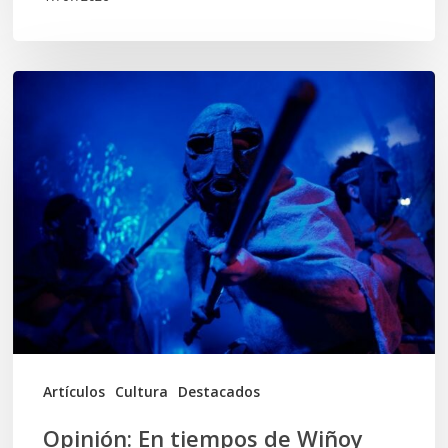
Opinión:
En
tiempos
de
Wiñoy
Tripantü,
KOLLONG
impacta
la
cultura
Artículos
Cultura
Destacados
local
Opinión: En tiempos de Wiñoy