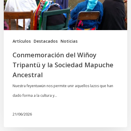
Sociedad
Mapuche
Ancestral
Artículos
Destacados
Noticias
Conmemoración del Wiñoy
Tripantü y la Sociedad Mapuche
Ancestral
Nuestra feyentuwün nos permite unir aquellos lazos que han
dado forma a la cultura y…
21/06/2026