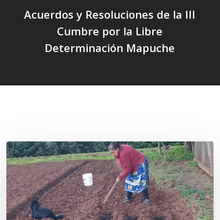
Acuerdos y Resoluciones de la III
Cumbre por la Libre
Determinación Mapuche
Related Posts
«La
privatización
de
las
semillas