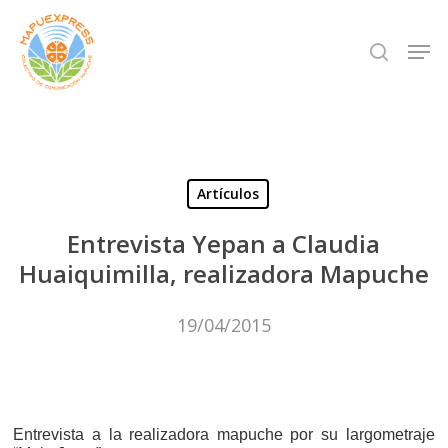
Skip
Men
search
to
Close
main
Menu
content
Artículos
Entrevista Yepan a Claudia
Huaiquimilla, realizadora Mapuche
19/04/2015
Entrevista a la realizadora mapuche por su largometraje