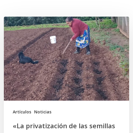
Related Posts
«La
privatización
de
las
semillas
constituye
una
violación
de
los
Artículos
Noticias
Derechos
«La privatización de las semillas
Humanos