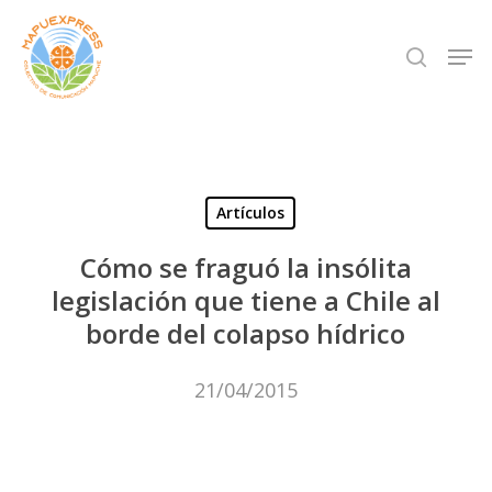
Skip
Men
search
to
Close
main
Menu
content
Artículos
Cómo se fraguó la insólita
legislación que tiene a Chile al
borde del colapso hídrico
21/04/2015