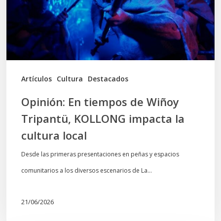
Tripantü,
KOLLONG
impacta
la
cultura
Artículos
Cultura
Destacados
local
Opinión: En tiempos de Wiñoy
Tripantü, KOLLONG impacta la
cultura local
Desde las primeras presentaciones en peñas y espacios
comunitarios a los diversos escenarios de La…
21/06/2026