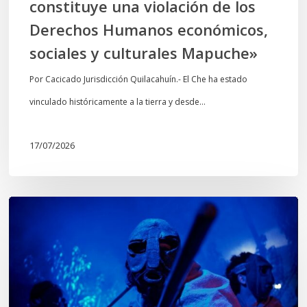
constituye una violación de los
económicos,
Derechos Humanos económicos,
sociales
sociales y culturales Mapuche»
y
culturales
Por Cacicado Jurisdicción Quilacahuín.- El Che ha estado
Mapuche»
vinculado históricamente a la tierra y desde…
17/07/2026
Opinión:
En
tiempos
de
Wiñoy