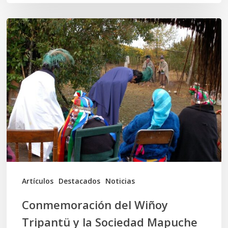
Conmemoración
del
Wiñoy
Tripantü
y
la
Sociedad
Mapuche
Ancestral
Artículos
Destacados
Noticias
Conmemoración del Wiñoy
Tripantü y la Sociedad Mapuche