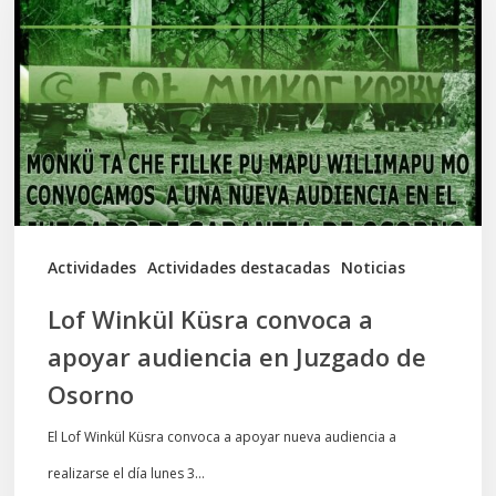
Küsra
convoca
a
apoyar
audiencia
en
Juzgado
de
Actividades
Actividades destacadas
Noticias
Osorno
Lof Winkül Küsra convoca a
apoyar audiencia en Juzgado de
Osorno
El Lof Winkül Küsra convoca a apoyar nueva audiencia a
realizarse el día lunes 3…