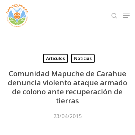
Skip
Men
search
to
Close
main
Menu
content
Artículos
Noticias
Comunidad Mapuche de Carahue
denuncia violento ataque armado
de colono ante recuperación de
tierras
23/04/2015