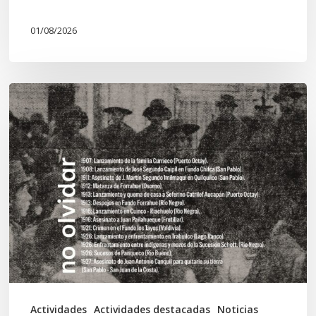
01/08/2026
Chawrakawin:
Palimpsesto
explora
a
través
del
arte
las
tensiones
documentales
Actividades
Actividades destacadas
Noticias