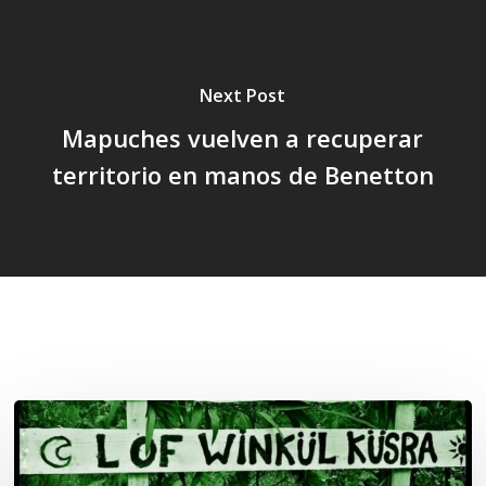
Next Post
Mapuches vuelven a recuperar
territorio en manos de Benetton
Related Posts
Lof
Winkül