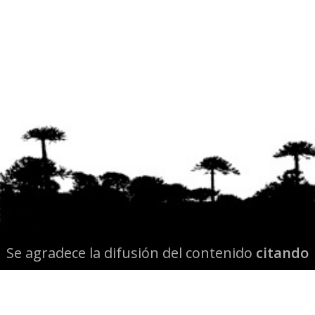
Se agradece la difusión del contenido
citando
la fuente www.mapuexpress.org