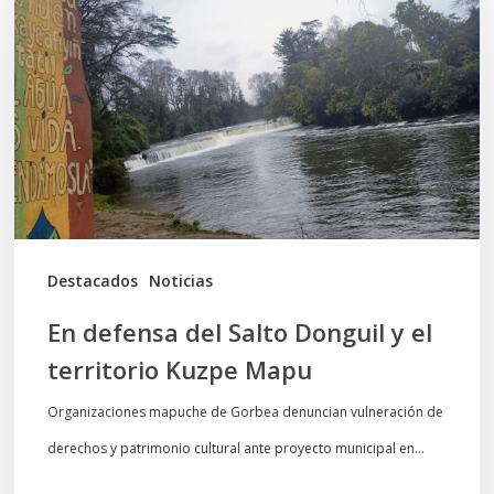
del
Salto
Donguil
y
el
territorio
Kuzpe
Mapu
Destacados
Noticias
En defensa del Salto Donguil y el
territorio Kuzpe Mapu
Organizaciones mapuche de Gorbea denuncian vulneración de
derechos y patrimonio cultural ante proyecto municipal en…