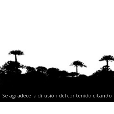
Se agradece la difusión del contenido
citando
la fuente www.mapuexpress.org