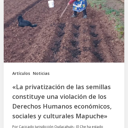
de
las
semillas
constituye
una
violación
de
los
Artículos
Noticias
Derechos
«La privatización de las semillas
Humanos
constituye una violación de los
económicos,
Derechos Humanos económicos,
sociales
sociales y culturales Mapuche»
y
culturales
Por Cacicado Jurisdicción Quilacahuín.- El Che ha estado