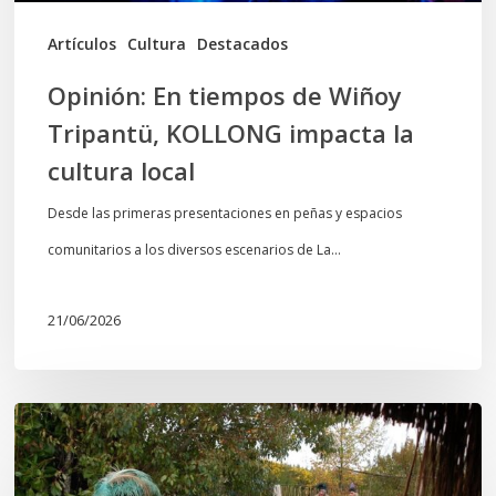
cultura
Artículos
Cultura
Destacados
local
Opinión: En tiempos de Wiñoy
Tripantü, KOLLONG impacta la
cultura local
Desde las primeras presentaciones en peñas y espacios
comunitarios a los diversos escenarios de La…
21/06/2026
Conmemoración
del
Wiñoy