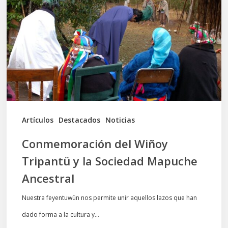
Tripantü
y
la
Sociedad
Mapuche
Ancestral
Artículos
Destacados
Noticias
Conmemoración del Wiñoy
Tripantü y la Sociedad Mapuche
Ancestral
Nuestra feyentuwün nos permite unir aquellos lazos que han
dado forma a la cultura y…