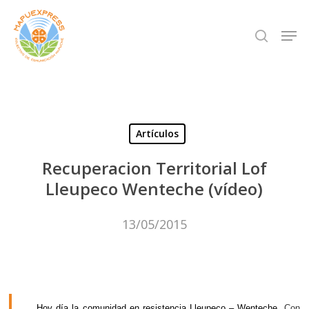
Skip
Men
search
to
Close
main
Menu
content
Artículos
Recuperacion Territorial Lof
Lleupeco Wenteche (vídeo)
13/05/2015
Hoy día la comunidad en resistencia Lleupeco – Wenteche.
Con