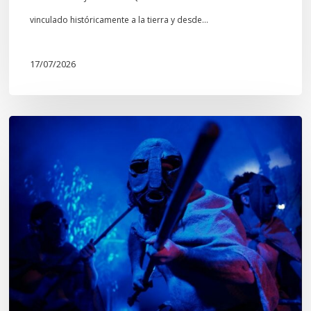
Mapuche»
vinculado históricamente a la tierra y desde…
17/07/2026
Opinión:
En
tiempos
de
Wiñoy
Tripantü,
KOLLONG
impacta
la