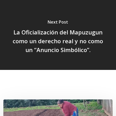
Next Post
La Oficialización del Mapuzugun
como un derecho real y no como
un “Anuncio Simbólico”.
Related Posts
«La
privatización