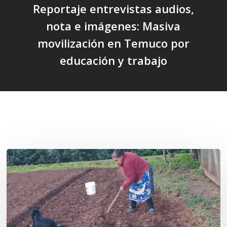
Reportaje entrevistas audios,
nota e imágenes: Masiva
movilización en Temuco por
educación y trabajo
Related Posts
«La
privatización
de
las
semillas