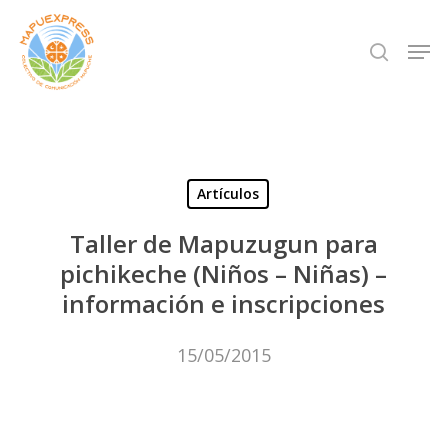
Skip
Men
search
to
Close
main
Menu
content
Artículos
Taller de Mapuzugun para
pichikeche (Niños – Niñas) –
información e inscripciones
15/05/2015