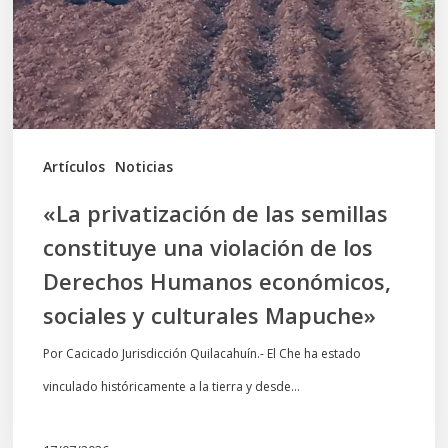
constituye
una
violación
de
los
Artículos
Noticias
Derechos
«La privatización de las semillas
Humanos
constituye una violación de los
económicos,
Derechos Humanos económicos,
sociales
sociales y culturales Mapuche»
y
culturales
Por Cacicado Jurisdicción Quilacahuín.- El Che ha estado
Mapuche»
vinculado históricamente a la tierra y desde…