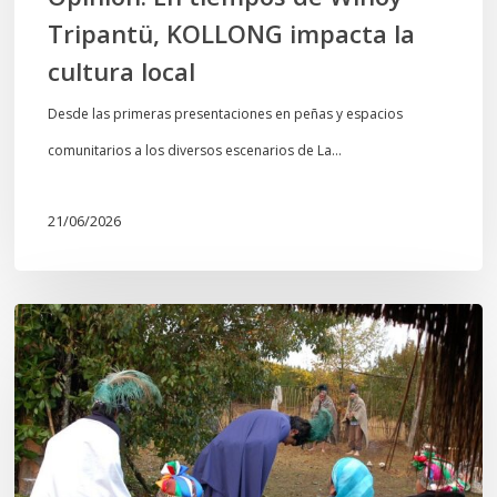
Tripantü, KOLLONG impacta la
cultura local
Desde las primeras presentaciones en peñas y espacios
comunitarios a los diversos escenarios de La…
21/06/2026
Conmemoración
del
Wiñoy
Tripantü
y