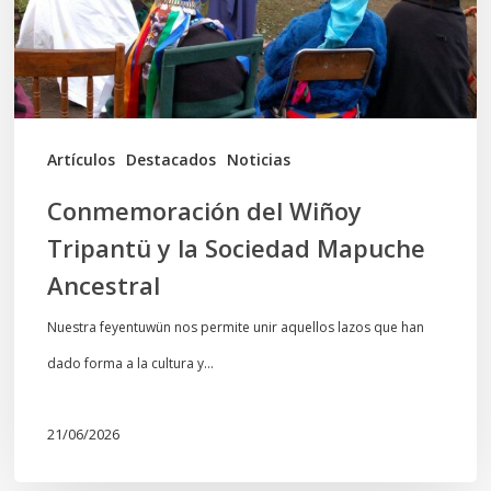
la
Sociedad
Mapuche
Ancestral
Artículos
Destacados
Noticias
Conmemoración del Wiñoy
Tripantü y la Sociedad Mapuche
Ancestral
Nuestra feyentuwün nos permite unir aquellos lazos que han
dado forma a la cultura y…
21/06/2026