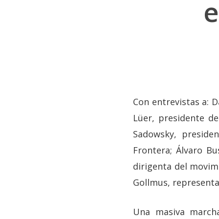
e
Con entrevistas a: D
Lüer, presidente de
Sadowsky, presiden
Frontera; Álvaro Bu
dirigenta del movim
Gollmus, representan
Hit enter to search or ESC to close
Una masiva marcha 