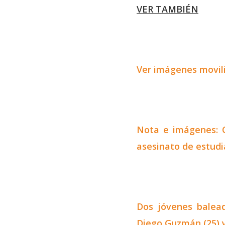
VER TAMBIÉN
Ver imágenes movil
Nota e imágenes: C
asesinato de estudi
Dos jóvenes balead
Diego Guzmán (25) y