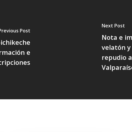
Next Post
Previous Post
Nota e i
ichikeche
velatón y
ormación e
repudio a
cripciones
Valparaís