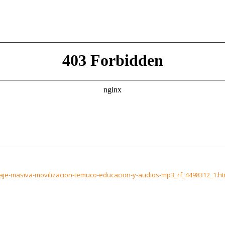
CHAR ENTREV
aje-masiva-movilizacion-temuco-educacion-y-audios-mp3_rf_4498312_1.h