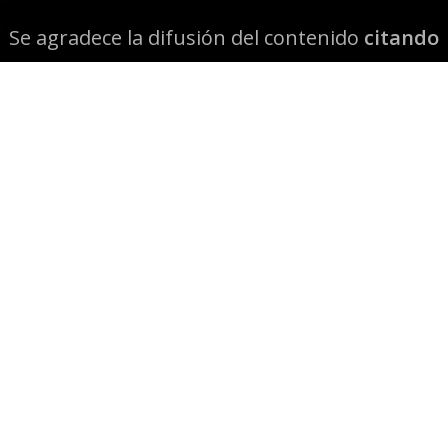
Se agradece la difusión del contenido
citando
la fuente www.mapuexpress.org
Desde el año 2000, ejerciendo el derecho a la
comunicación Mapuche en Wallmapu.
© 2026 Mapuexpress.