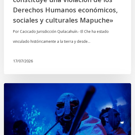
económicos,
Derechos Humanos económicos,
sociales
sociales y culturales Mapuche»
y
culturales
Por Cacicado Jurisdicción Quilacahuín.- El Che ha estado
Mapuche»
vinculado históricamente a la tierra y desde…
17/07/2026
Opinión:
En
tiempos
de
Wiñoy