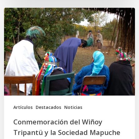
Conmemoración
del
Wiñoy
Tripantü
y
la
Sociedad
Mapuche
Ancestral
Artículos
Destacados
Noticias
Conmemoración del Wiñoy
Tripantü y la Sociedad Mapuche