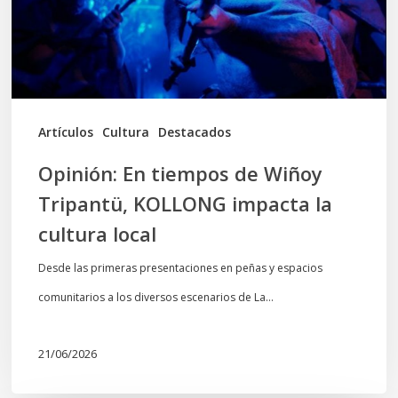
Tripantü,
KOLLONG
impacta
la
cultura
Artículos
Cultura
Destacados
local
Opinión: En tiempos de Wiñoy
Tripantü, KOLLONG impacta la
cultura local
Desde las primeras presentaciones en peñas y espacios
comunitarios a los diversos escenarios de La…
21/06/2026