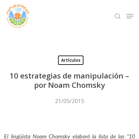
Skip
Men
search
to
Close
main
Menu
content
Artículos
10 estrategias de manipulación –
por Noam Chomsky
21/05/2015
El lingüista Noam Chomsky elaboró la lista de las “10