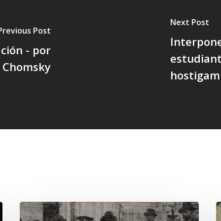
Next Post
Previous Post
Interpone
ción - por
estudian
 Chomsky
hostigami
Chawrakawin:
E