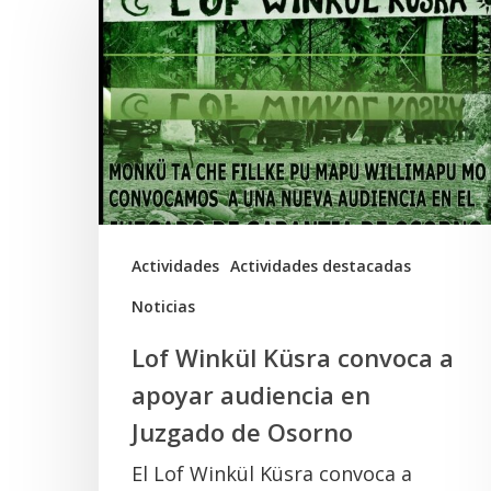
Winkül
Küsra
convoca
a
apoyar
audiencia
en
Juzgado
Actividades
Actividades destacadas
de
Noticias
Osorno
Lof Winkül Küsra convoca a
apoyar audiencia en
Juzgado de Osorno
El Lof Winkül Küsra convoca a