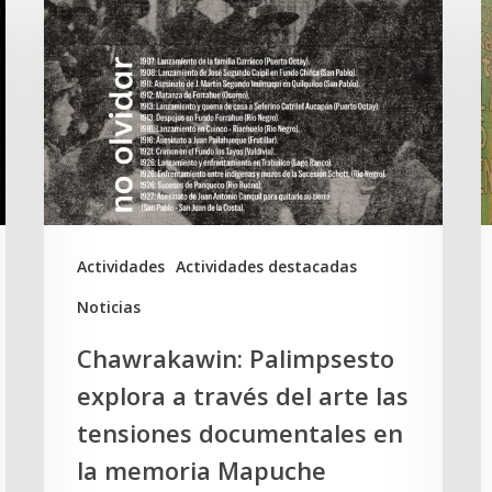
Palimpsesto
d
explora
d
a
S
través
D
del
y
arte
e
las
t
tensiones
K
Actividades
Actividades destacadas
documentales
Noticias
en
Chawrakawin: Palimpsesto
la
explora a través del arte las
memoria
tensiones documentales en
Mapuche
la memoria Mapuche