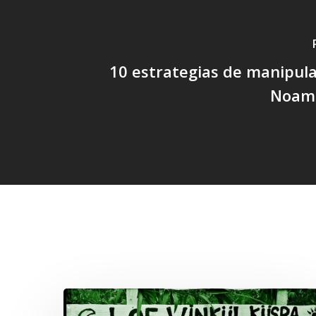
10 estrategias de manipula
Noam
Related Posts
Lof