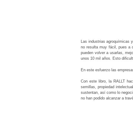
Las industrias agroquímicas y
no resulta muy fácil, pues a 
pueden volver a usarlas, mejo
unos 10 mil años. Esto dificul
En este esfuerzo las empresa
Hit enter to search or ESC to close
Con este libro, la RALLT hac
semillas, propiedad intelectu
sustentan, así como lo negoci
no han podido alcanzar a trav