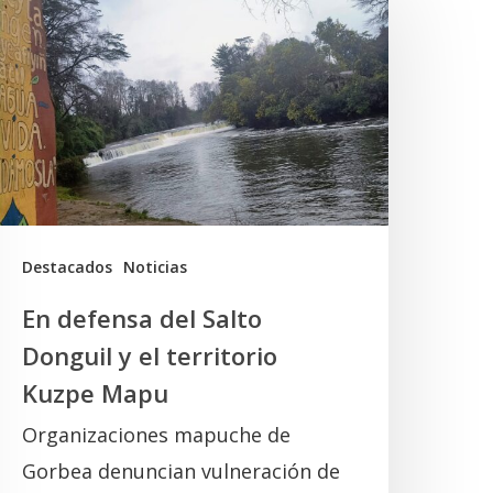
efensa
el
alto
onguil
l
erritorio
uzpe
Destacados
Noticias
Mapu
En defensa del Salto
Donguil y el territorio
Kuzpe Mapu
Organizaciones mapuche de
Gorbea denuncian vulneración de