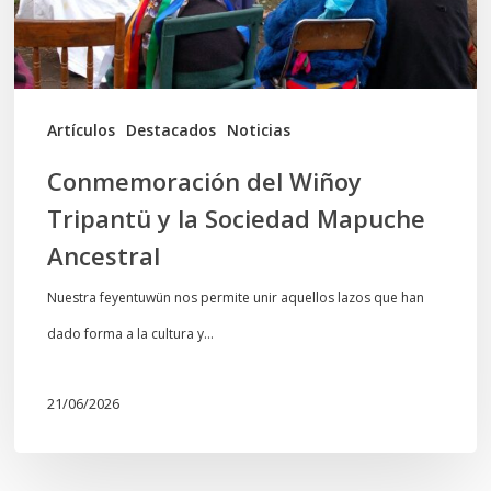
Sociedad
Mapuche
Ancestral
Artículos
Destacados
Noticias
Conmemoración del Wiñoy
Tripantü y la Sociedad Mapuche
Ancestral
Nuestra feyentuwün nos permite unir aquellos lazos que han
dado forma a la cultura y…
21/06/2026