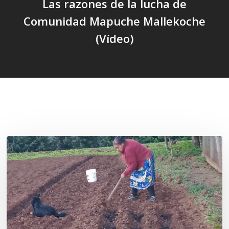
Las razones de la lucha de
Comunidad Mapuche Mallekoche
(Vídeo)
Related Posts
«La
privatización
de
las
semillas
constituye