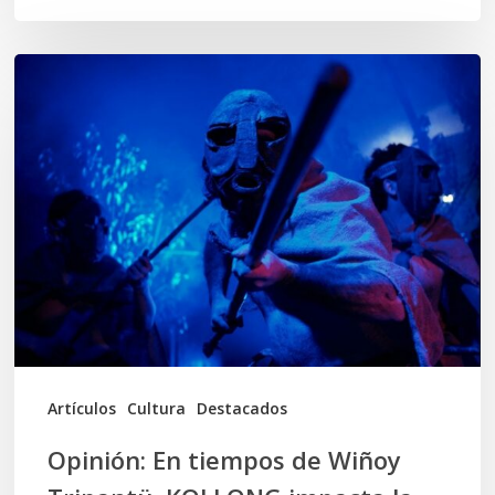
Opinión:
En
tiempos
de
Wiñoy
Tripantü,
KOLLONG
impacta
la
cultura
Artículos
Cultura
Destacados
local
Opinión: En tiempos de Wiñoy