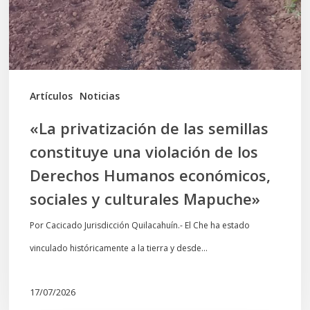
una
violación
de
los
Artículos
Noticias
Derechos
«La privatización de las semillas
Humanos
constituye una violación de los
económicos,
Derechos Humanos económicos,
sociales
sociales y culturales Mapuche»
y
culturales
Por Cacicado Jurisdicción Quilacahuín.- El Che ha estado
Mapuche»
vinculado históricamente a la tierra y desde…
17/07/2026