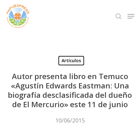
Skip
Men
search
to
Close
main
Menu
content
Artículos
Autor presenta libro en Temuco
«Agustín Edwards Eastman: Una
biografía desclasificada del dueño
de El Mercurio» este 11 de junio
10/06/2015