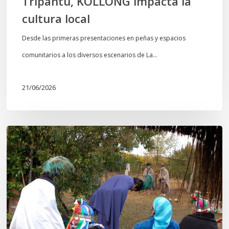
Tripantü, KOLLONG impacta la
cultura local
Desde las primeras presentaciones en peñas y espacios
comunitarios a los diversos escenarios de La…
21/06/2026
Conmemoración
del
Wiñoy
Tripantü
y
la